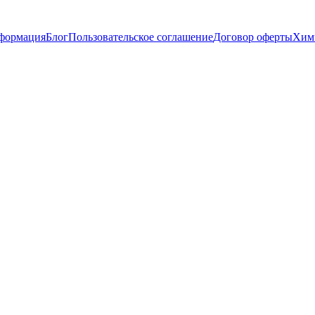
нформация
Блог
Пользовательское соглашение
Договор оферты
Химч