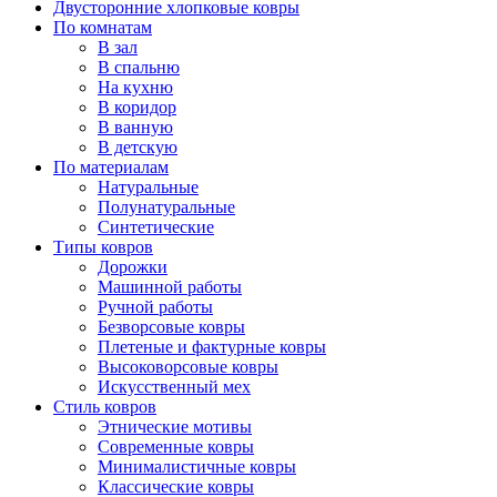
Двусторонние хлопковые ковры
По комнатам
В зал
В спальню
На кухню
В коридор
В ванную
В детскую
По материалам
Натуральные
Полунатуральные
Синтетические
Типы ковров
Дорожки
Машинной работы
Ручной работы
Безворсовые ковры
Плетеные и фактурные ковры
Высоковорсовые ковры
Искусственный мех
Стиль ковров
Этнические мотивы
Современные ковры
Минималистичные ковры
Классические ковры