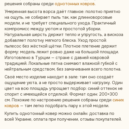
решения собраны среди
однотонных ковров
.
Умеренная высота ворса даёт главное: полотно приятно
на ощупь, не собирает пыль так, как длинноворсовые
модели, и не требует специального ухода. Практичный
компромисс между уютом и простотой уборки.
Натуральная шерсть держит тепло и упругость, а вискоза
добавляет полотну мягкого блеска. Уход простой:
пылесос без жёсткой щётки. Плотное плетение держит
форму: модель лежит ровно даже на большой площади.
Изготовлено в Турции — стране с давней ковровой
традицией. Локальные пятна снимают влажной губкой с
нейтральным средством, без замачивания всего полотна.
Своё место изделие находит в зале: там оно создаёт
ощущение уюта, а не просто выдерживает нагрузку. Один
цвет на всю площадь упрощает подбор: синий оттенок не
спорит с имеющейся отделкой. Формат один: 200×300
см. Похожие по настроению решения собраны среди
синих
ковров
— там легко подобрать пару к этой модели.
Купить однотонный ковер можно онлайн: доставка по
всей Украине, оплата при получении, отзывы покупателей.