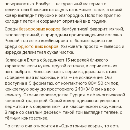
поверхностью. Бамбук — натуральный материал с
деликатным блеском: на ощупь напоминает шёлк, а серый
ковёр выглядит глубоко и благородно. Полотно приятно
холодит летом и сохраняет опрятный вид годами.
Среди
безворсовых ковров
бамбук тихий фаворит: мягкий,
гипоаллергенный, с природным происхождением волокна.
Ровный тон легко комбинировать, больше вариантов
среди
однотонных ковров
. Ухаживать просто — пылесос и
изредка деликатная сухая чистка.
Коллекция Bruma объединяет 15 моделей близкого
характера; если нужен другой оттенок, в серии есть из
чего выбрать. Большая часть серии выдержана в стиле
«Современная классика», и эта — не исключение. Она
доступна в 5 форматах, от компактного 80×150 см под
конкретную зону до просторного 240×340 см на всю
комнату. Страна производства Турция, с её многовековой
ковровой традицией. Серый ковёр одинаково уверенно
держится и в современном, и в классическом окружении.
В паре со светлым деревом такой тон выглядит теплее, с
тёмным контрастнее.
По стилю она относится к «Однотонные ковры», то есть