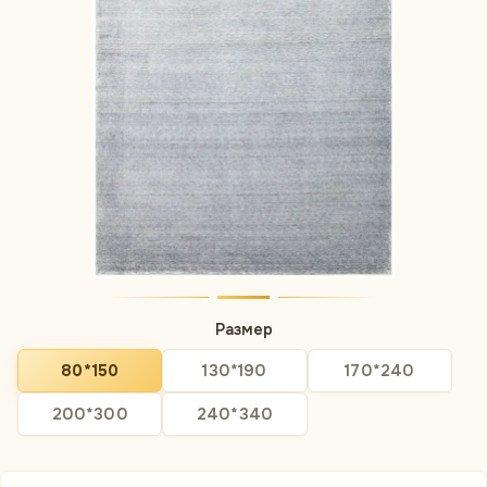
Размер
80*150
130*190
170*240
200*300
240*340