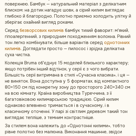
поверхнею. Бамбук — натуральний матеріал з делікатним
блиском: на дотик нагадує шовк, а сірий килим виглядає
глибоко й благородно. Полотно приємно холодить улітку й
зберігає охайний вигляд роками.
Серед
безворсових килимів
бамбук тихий фаворит: м'який,
гіпоалергенний, з природним походженням волокна. Рівний
тон легко комбінувати, більше варіантів серед
однотонних
килимів
. Доглядати просто — пилосос і зрідка делікатна
суха чистка.
Колекція Bruma об'єднує 15 моделей близького характеру;
якщо потрібен інший відтінок, у серії є з чого вибрати.
Більшість серії витримана в стилі «Сучасна класика», і ця —
не виняток. Вона доступна у 5 форматах, від компактного
80×150 см під конкретну зону до просторого 240×340 см
на всю кімнату. Країна виробництва Туреччина, з її
багатовіковою килимарською традицією. Сірий килим
однаково впевнено тримається і в сучасному, і в
класичному оточенні. У парі зі світлим деревом такий тон
виглядає тепліше, з темним контрастніше.
За стилем вона належить до «Однотонні килими», тобто
рівне полотно без малюнка. Виконання машинне, звідси