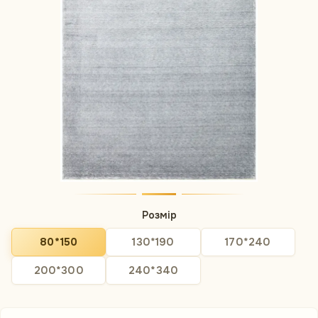
Розмір
80*150
130*190
170*240
200*300
240*340