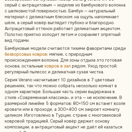
серый с антрацитовым — изделие из бамбукового волокна
с шелковистой поверхностью. Бамбук — натуральный
материал с деликатным блеском: на ощупь напоминает
шёлк, а серый ковёр выглядит глубоко и благородно.
Антрацитовый оттенок работает деликатным акцентом.
Полотно приятно холодит летом и сохраняет опрятный
вид годами.
Бамбуковые модели считаются тихими фаворитами среди
безворсовых ковров
: мягкие, с природным
происхождением волокна. Для зоны отдыха это готовая
основа, остальные
ковров в зал
рядом. Уход простой:
регулярный пылесос и деликатная сухая чистка.
Серия Verano насчитывает 10 дизайнов в 7 цветовых
решениях, так что можно собрать несколько комнат в
одном характере. Большая часть серии выдержана в
стиле «Современная классика», и эта — не исключение. В
размерной линейке 5 форматов: 80×150 см встанет возле
кровати или в проходе, а 300×400 см закроет комнату
целиком. Изготовлено в Турции, стране с многовековой
ковровой традицией. Серый ковёр держит основу
композиции, а антрацитовый акцент не даёт ей казаться