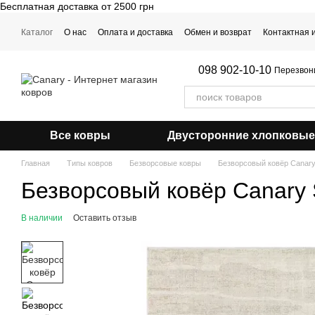
Бесплатная доставка от 2500 грн
Перейти к основному контенту
Каталог
О нас
Оплата и доставка
Обмен и возврат
Контактная
Примерка ковра
098 902-10-10
Перезвон
Все ковры
Двусторонние хлопковые
Главная
Типы ковров
Безворсовые ковры
Безворсовый ковёр Canary
Безворсовый ковёр Canary 
В наличии
Оставить отзыв