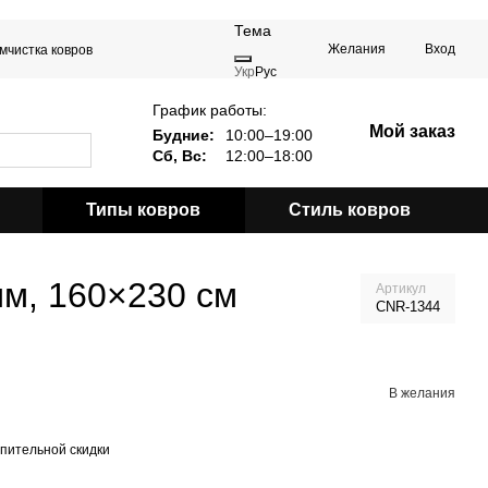
Тема
Желания
Вход
мчистка ковров
Укр
Рус
График работы:
Мой заказ
Будние:
10:00–19:00
Сб, Вс:
12:00–18:00
Типы ковров
Стиль ковров
ым, 160×230 см
Артикул
CNR-1344
В желания
пительной скидки