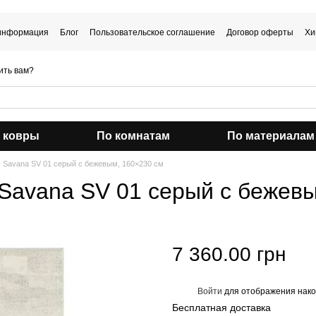
 информация
Блог
Пользовательское соглашение
Договор оферты
Хи
ить вам?
 ковры
По комнатам
По материалам
 Savana SV 01 серый с бежевым, 160×230 см
Savana SV 01 серый с бежев
7 360.00 грн
Войти
для отображения нако
%
Бесплатная доставка