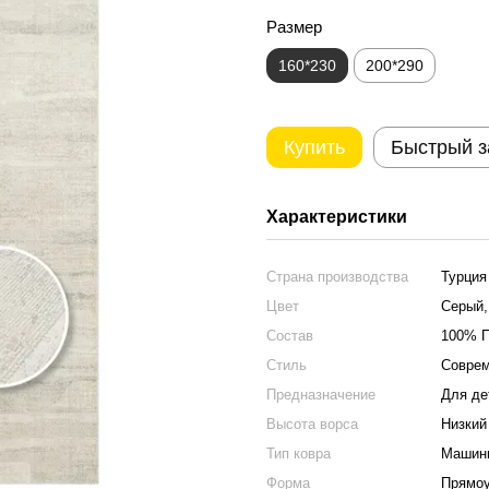
Размер
160*230
200*290
Купить
Быстрый з
Характеристики
Страна производства
Турция
Цвет
Серый,
Состав
100% П
Стиль
Соврем
Предназначение
Для де
Высота ворса
Низкий
Тип ковра
Машинн
Форма
Прямо