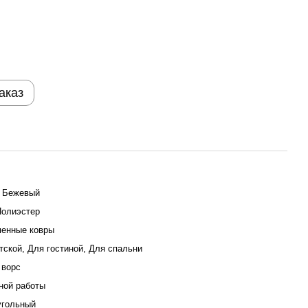
аказ
 Бежевый
олиэстер
енные ковры
тской, Для гостиной, Для спальни
 ворс
ой работы
угольный