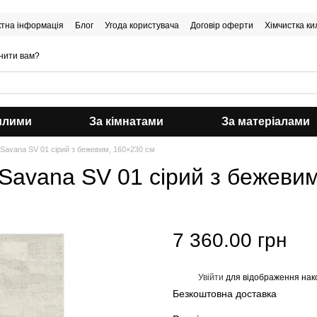
ктна інформація
Блог
Угода користувача
Договір оферти
Хімчистка ки
нити вам?
илими
За кімнатами
За матеріалами
Savana SV 01 сірий з бежевим, 160×230 см
Savana SV 01 сірий з бежеви
7 360.00 грн
Увійти
для відображення нак
%
Безкоштовна доставка