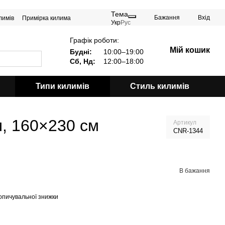
Тема
Бажання
Вхід
лимів
Примірка килима
Укр
Рус
Графік роботи:
Мій кошик
Будні:
10:00–19:00
Сб, Нд:
12:00–18:00
Типи килимів
Стиль килимів
м, 160×230 см
Артикул
CNR-1344
В бажання
опичувальної знижки