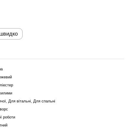
 швидко
на
ежевий
ліестер
 килими
чої, Для вітальні, Для спальні
ворс
ї роботи
тний