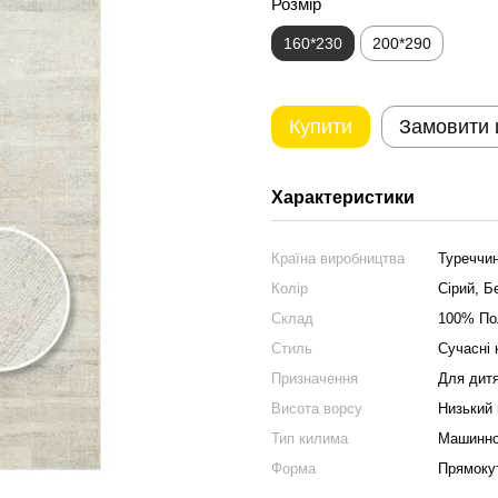
Розмір
160*230
200*290
Купити
Замовити
Характеристики
Країна виробництва
Туреччи
Колір
Сірий, Б
Склад
100% По
Стиль
Сучасні
Призначення
Для дитя
Висота ворсу
Низький 
Тип килима
Машинно
Форма
Прямоку