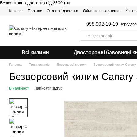
Безкоштовна доставка від 2500 грн
Перейти до основного контенту
Каталог
Про нас
Оплата і доставка
Обмін та повернення
Конта
098 902-10-10
Передзво
Всі килими
Двосторонні бавовняні к
Головна
Типи килимів
Безворсові килими
Безворсовий килим Canary 
Безворсовий килим Canary 
В наявності
Написати відгук