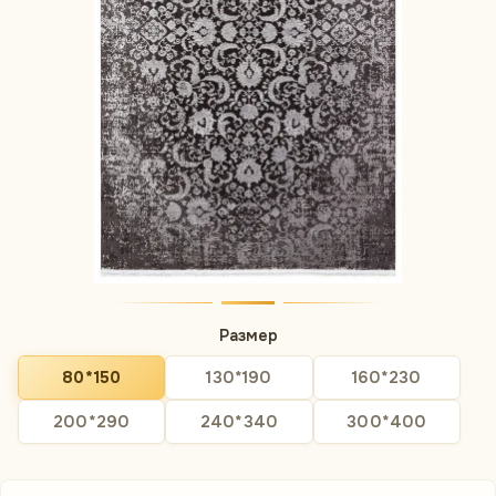
Размер
80*150
130*190
160*230
200*290
240*340
300*400