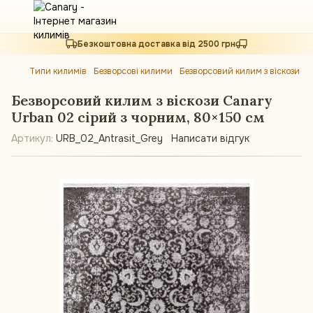
Безкоштовна доставка від 2500 грн
Типи килимів
Безворсові килими
Безворсовий килим з віскози C
Безворсовий килим з віскози Canary
Urban 02 сірий з чорним, 80×150 см
Артикул:
URB_02_Antrasit_Grey
Написати відгук