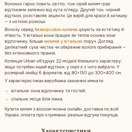
Волокно гарно ловить світло, тож сірий килим грає
відтінками залежно від кута огляду. Другий тон, чорний
відтінок, розставляє акценти. Це виріб для краси й затишку
— з ноткою розкоші.
Віскозу серед
безворсових килимів
цінують за естетику й
м'якість. У вітальні вона працює як тепла основа зони
відпочинку, більше
килимів у вітальню
поруч. Догляд
делікатний: суха чистка чи обережне вологе прибирання —
без інтенсивного прання.
Колекція Urban об'єднує 22 моделі близького характеру;
якщо потрібен інший відтінок, у серії є з чого вибрати. У
розмірній лінійці 6 форматів, від 80×150 до 300×400 см.
У характеристиках виробника зазначені кімнати:
вітальня: зона відпочинку та гостей;
спальня: місце біля ліжка;
Купити килим з віскози можна онлайн: доставка по всій
Україні, оплата при отриманні, реальні відгуки покупців.
Характеристики