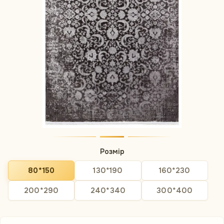
Розмір
80*150
130*190
160*230
200*290
240*340
300*400