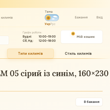
Тема
Бажання
Вхід
а килимів
Укр
Рус
Графік роботи:
0
Будні:
10:00–19:00
Мій кошик
Сб, Нд:
12:00–18:00
Типи килимів
Стиль килимів
 05 сірий із синім, 160×230
В бажання