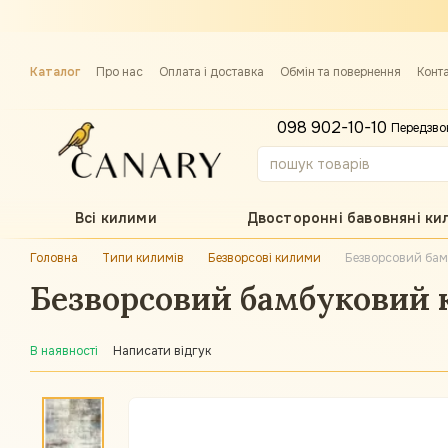
Перейти до основного контенту
Каталог
Про нас
Оплата і доставка
Обмін та повернення
Конт
Примірка килима
098 902-10-10
Передзво
Всі килими
Двосторонні бавовняні ки
Головна
Типи килимів
Безворсові килими
Безворсовий бамб
Безворсовий бамбуковий к
В наявності
Написати відгук