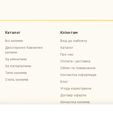
Каталог
Клієнтам
Всі килими
Вхід до кабінету
Двосторонні бавовняні
Каталог
килими
Про нас
За кімнатами
Оплата і доставка
За матеріалами
Обмін та повернення
Типи килимів
Контактна інформація
Стиль килимів
Блог
Угода користувача
Договір оферти
Хімчистка килимів
Примірка килима