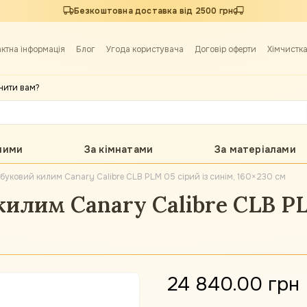
Безкоштовна доставка від 2500 грн
актна інформація
Блог
Угода користувача
Договір оферти
Хімчистк
нити вам?
лими
За кімнатами
За матеріалами
уковий килим Canary Calibre CLB PLM 05 сірий із синім, 160×230 см
илим Canary Calibre CLB PLM
24 840.00 грн