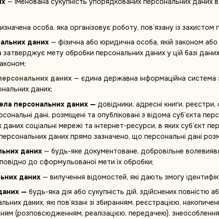
их
— іменована сукупність упорядкованих персональних даних в
изначена особа, яка організовує роботу, пов’язану із захистом 
нальних даних
— фізична або юридична особа, якій законом або
а затверджує мету обробки персональних даних у цій базі дани
законом;
персональних даних
— єдина державна інформаційна система з
ональних даних;
ела персональних даних —
довідники, адресні книги, реєстри, 
персональні дані, розміщені та опубліковані з відома суб’єкта 
аних соціальні мережі та інтернет-ресурси, в яких суб’єкт пе
 персональних даних прямо зазначено, що персональні дані розм
льних даних
— будь-яке документоване, добровільне волевияв
дповідно до сформульованої мети їх обробки;
ьних даних
— вилучення відомостей, які дають змогу ідентифік
даних —
будь-яка дія або сукупність дій, здійснених повністю а
льних даних, які пов’язані зі збиранням, реєстрацією, накопиче
ням (розповсюдженням, реалізацією, передачею), знеособлення