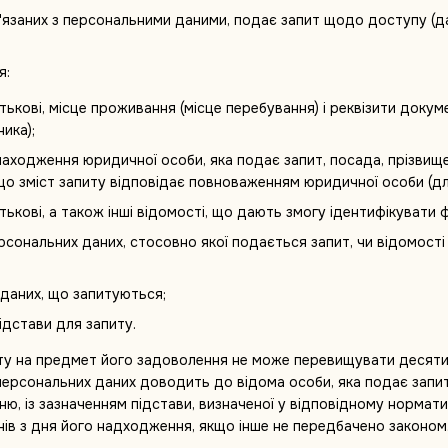
ов'язаних з персональними даними, подає запит щодо доступу (
я:
батькові, місце проживання (місце перебування) і реквізити доку
ика);
аходження юридичної особи, яка подає запит, посада, прізвище, 
що зміст запиту відповідає повноваженням юридичної особи (дл
батькові, а також інші відомості, що дають змогу ідентифікувати 
рсональних даних, стосовно якої подається запит, чи відомост
 даних, що запитуються;
ідстави для запиту.
иту на предмет його задоволення не може перевищувати десяти
персональних даних доводить до відома особи, яка подає запит
нню, із зазначенням підстави, визначеної у відповідному норма
ів з дня його надходження, якщо інше не передбачено законом