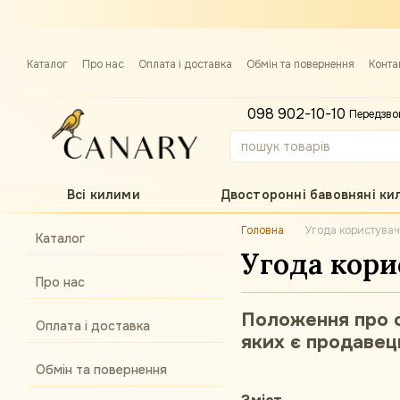
Перейти до основного контенту
Каталог
Про нас
Оплата і доставка
Обмін та повернення
Конта
Примірка килима
098 902-10-10
Передзво
Всі килими
Двосторонні бавовняні ки
Головна
Угода користува
Каталог
Угода кори
Про нас
Положення про о
Оплата і доставка
яких є продавец
Обмін та повернення