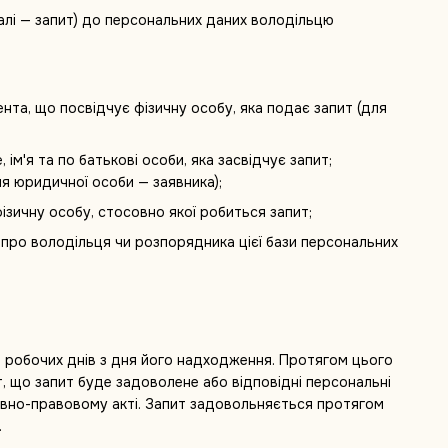
далі — запит) до персональних даних володільцю
мента, що посвідчує фізичну особу, яка подає запит (для
ім'я та по батькові особи, яка засвідчує запит;
я юридичної особи — заявника);
фізичну особу, стосовно якої робиться запит;
і про володільця чи розпорядника цієї бази персональних
 робочих днів з дня його надходження. Протягом цього
, що запит буде задоволене або відповідні персональні
тивно-правовому акті. Запит задовольняється протягом
.