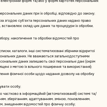
 електронній формі та/або у формі картотек персональних
персональних даних при їх обробці, відповідно до закону;
 за згодою суб’єкта персональних даних надано право
х, встановлює склад цих даних та процедури їх обробки,
бору, накопичення та обробки відомостей про
списки, каталоги, інші систематизовані збірники відкритої
персональних даних. Не вважаються загальнодоступними
рсональних даних залишають свої персональні дані (окрім
іщені з метою їх вільного поширення та використання);
лення фізичної особи щодо надання дозволу на обробку
увати особу;
бо частково в інформаційній (автоматизованій) системі та/
нням, зберіганням, адаптуванням, зміною, поновленням,
м, знищенням відомостей про фізичну особу;