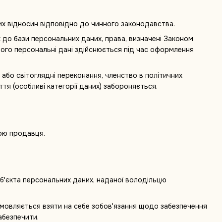
их відносин відповідно до чинного законодавства.
 до бази персональних даних, права, визначені Законом
його персональні дані здійснюється під час оформлення
і або світоглядні переконання, членство в політичних
тя (особливі категорії даних) забороняється.
сою продавця.
уб'єкта персональних даних, наданої володільцю
ідмовляється взяти на себе зобов'язання щодо забезпечення
абезпечити.