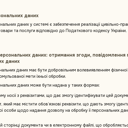
сональних даних
нальних даних у системі є забезпечення реалізації цивільно-пр
товари та послуги відповідно до Податкового кодексу України, 
персональних даних: отримання згоди, повідомлення 
их даних
сональних даних має бути добровільним волевиявленням фізично
рмульованої мети їхньої обробки.
сональних даних може бути надана у таких формах:
у носії з реквізитами, що дає змогу ідентифікувати цей докуме
 який має містити обов’язкові реквізити, що дають змогу іден
ої особи щодо надання дозволу на обробку її персональних дан
ій сторінці документа чи в електронному файлі, що обробляєть