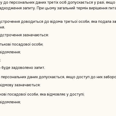
у до персональних даних третіх осіб допускається у разі, якщо
надходження запиту. При цьому загальний термін вирішення пит
ідстрочення доводиться до відома третьої особи, яка подала за
ня.
відстрочення зазначаються:
атькові посадової особи;
відомлення;
;
о буде задоволено запит.
о персональних даних допускається, якщо доступ до них заборон
 відмову зазначаються:
ькові посадової особи, яка відмовляє у доступі;
відомлення;