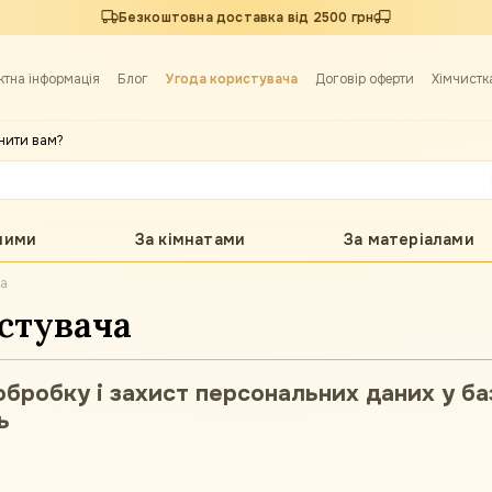
Безкоштовна доставка від 2500 грн
ктна інформація
Блог
Угода користувача
Договір оферти
Хімчистк
нити вам?
лими
За кімнатами
За матеріалами
ча
стувача
бробку і захист персональних даних у ба
ь