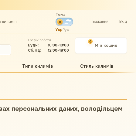
Тема
Бажання
Вхід
а килимів
Укр
Рус
Графік роботи:
0
Будні:
10:00–19:00
Мій кошик
Сб, Нд:
12:00–18:00
Типи килимів
Стиль килимів
зах персональних даних, володільцем