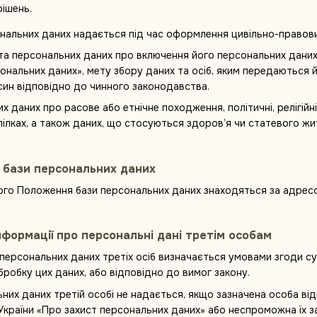
рішень.
сональних даних надається під час оформлення цивільно-правов
кта персональних даних про включення його персональних даних
сональних даних», мету збору даних та осіб, яким передаються 
син відповідно до чинного законодавства.
х даних про расове або етнічне походження, політичні, релігійн
пілках, а також даних, що стосуються здоров’я чи статевого жит
 бази персональних даних
 цього Положення бази персональних даних знаходяться за адре
нформації про персональні дані третім особам
 персональних даних третіх осіб визначається умовами згоди с
робку цих даних, або відповідно до вимог закону.
ьних даних третій особі не надається, якщо зазначена особа в
України «Про захист персональних даних» або неспроможна їх з