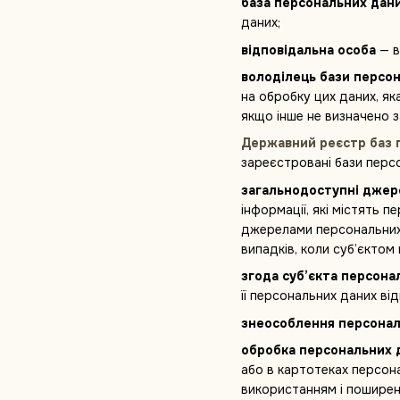
база персональних дан
даних;
відповідальна особа
— в
володілець бази персо
на обробку цих даних, як
якщо інше не визначено 
Державний реєстр баз 
зареєстровані бази перс
загальнодоступні джер
інформації, які містять 
джерелами персональних д
випадків, коли суб’єктом
згода суб’єкта персона
її персональних даних ві
знеособлення персонал
обробка персональних 
або в картотеках персона
використанням і поширен