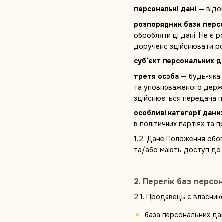
персональні дані —
відо
розпорядник бази перс
обробляти ці дані. Не є
доручено здійснювати ро
суб’єкт персональних д
третя особа —
будь-яка 
та уповноваженого держа
здійснюється передача п
особливі категорії дани
в політичних партіях та 
1.2. Дане Положення обо
та/або мають доступ до п
2. Перелік баз персо
2.1. Продавець є власник
база персональних дан