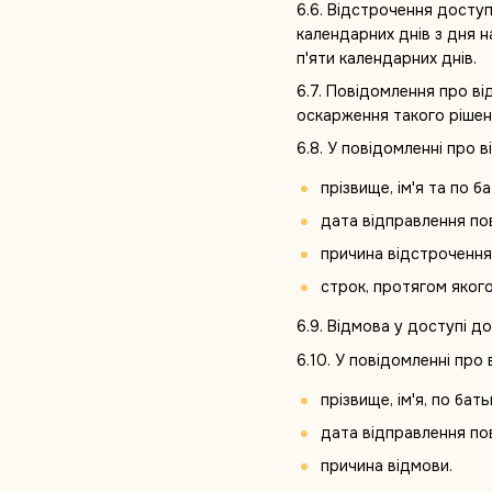
6.6. Відстрочення доступ
календарних днів з дня 
п'яти календарних днів.
6.7. Повідомлення про в
оскарження такого рішен
6.8. У повідомленні про 
прізвище, ім'я та по б
дата відправлення по
причина відстрочення
строк, протягом яког
6.9. Відмова у доступі д
6.10. У повідомленні про
прізвище, ім'я, по бат
дата відправлення по
причина відмови.