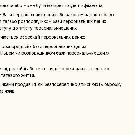
ікована або може бути конкретно ідентифікована;
м бази персональних даних або законом надано право
ем та/або розпорядником бази персональних даних
ступу до змісту персональних даних;
снюється обробка її персональних даних;
чи розпорядника бази персональних даних
дільцем чи розпорядником бази персональних даних
ні, релігійні або світоглядні переконання, членство
статевого життя.
тниками продавця, які безпосередньо здійснюють обробку
’язків.