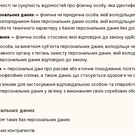
мості чи сукупність відомостей про фізичну особу, яка ідентиф
ональних даних —
фізична чи юридична особа, якій володільце
 розпорядником бази персональних даних особа, якій володільц
боти технічного характеру з базою персональних даних без до
аних —
фізична особа, стосовно якої відповідно до закону здій
особа, за винятком суб’єкта персональних даних, володільця 
вного органу з питань захисту персональних даних, якій воло
ерсональних даних відповідно до закону;
х —
персональні дані про расове або етнічне походження, політич
професійних спілках, а також даних, що стосуються здоров’я чи 
в’язкове для застосування відповідальною особою та співробі
ерсональних даних у зв’язку з виконанням своїх службових обов
нальних даних
ом таких баз персональних даних:
их контрагентів.