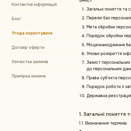
Зміст
Контактна інформація
Загальні поняття та 
Перелік баз персонал
Блог
Мета обробки персон
Угода користувача
Порядок обробки перс
Місцезнаходження ба
Договір оферти
Умови розкриття інфо
Хімчистка килимів
Захист персональних 
до персональних дани
Примірка килима
Права суб’єкта перс
Порядок роботи з за
Державна реєстрація
1. Загальні поняття 
1.1. Визначення термінів: