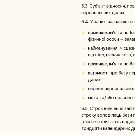
6.3. Суб'єкт відносин, п
персональних даних.
6.4. У запиті зазначаютьс
прізвище, ім'я та по 
фізичної особи — заявн
найменування, місцезн
підтвердження того, 
прізвище, ім'я та по 
відомості про базу пе
даних;
перелік персональних
мета та/або правові п
6.5. Строк вивчення зап
строку володілець бази 
дані не підлягають нада
тридцяти календарних дн