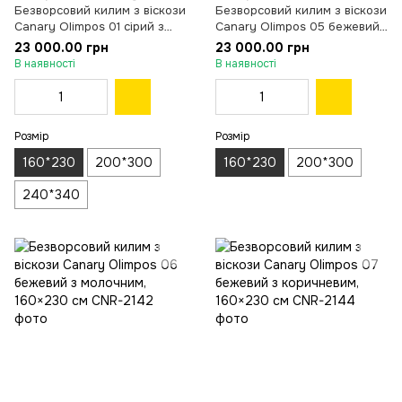
Безворсовий килим з віскози
Безворсовий килим з віскози
Canary Olimpos 01 сірий з
Canary Olimpos 05 бежевий
молочним, 160×230 см
з чорним, 160×230 см
23 000.00 грн
23 000.00 грн
В наявності
В наявності
Розмір
Розмір
160*230
200*300
160*230
200*300
240*340