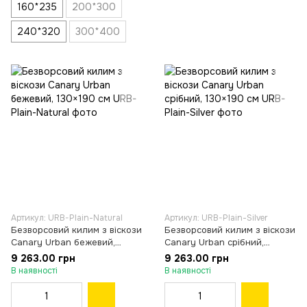
160*235
200*300
240*320
300*400
Артикул: URB-Plain-Natural
Артикул: URB-Plain-Silver
Безворсовий килим з віскози
Безворсовий килим з віскози
Canary Urban бежевий,
Canary Urban срібний,
130×190 см
130×190 см
9 263.00 грн
9 263.00 грн
В наявності
В наявності