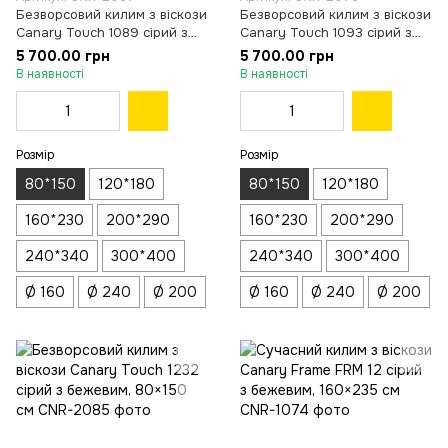
Безворсовий килим з віскози
Безворсовий килим з віскози
Canary Touch 1089 сірий з
Canary Touch 1093 сірий з
антрацитовим, 80×150 см
білим, 80×150 см
5 700.00 грн
5 700.00 грн
В наявності
В наявності
Розмір
Розмір
80*150
120*180
80*150
120*180
160*230
200*290
160*230
200*290
240*340
300*400
240*340
300*400
Ø 160
Ø 240
Ø 200
Ø 160
Ø 240
Ø 200