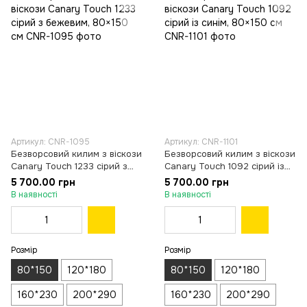
Артикул: CNR-1095
Артикул: CNR-1101
Безворсовий килим з віскози
Безворсовий килим з віскози
Canary Touch 1233 сірий з
Canary Touch 1092 сірий із
бежевим, 80×150 см
синім, 80×150 см
5 700.00 грн
5 700.00 грн
В наявності
В наявності
Розмір
Розмір
80*150
120*180
80*150
120*180
160*230
200*290
160*230
200*290