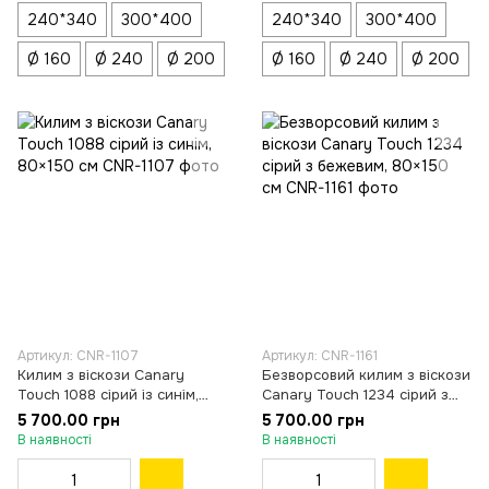
240*340
300*400
240*340
300*400
Ø 160
Ø 240
Ø 200
Ø 160
Ø 240
Ø 200
Артикул: CNR-1107
Артикул: CNR-1161
Килим з віскози Canary
Безворсовий килим з віскози
Touch 1088 сірий із синім,
Canary Touch 1234 сірий з
80×150 см
бежевим, 80×150 см
5 700.00 грн
5 700.00 грн
В наявності
В наявності