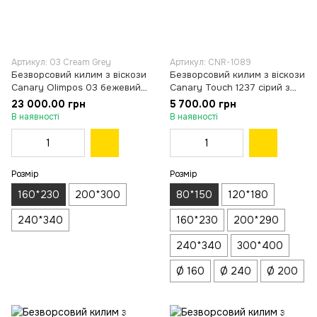
Артикул: 03 Cream Grey
Артикул: CNR-1089
Безворсовий килим з віскози
Безворсовий килим з віскози
Canary Olimpos 03 бежевий
Canary Touch 1237 сірий з
з коричневим, 160×230 см
бежевим, 80×150 см
23 000.00 грн
5 700.00 грн
В наявності
В наявності
Розмір
Розмір
160*230
200*300
80*150
120*180
240*340
160*230
200*290
240*340
300*400
Ø 160
Ø 240
Ø 200