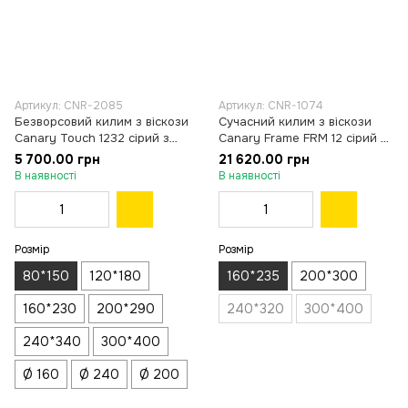
Артикул: CNR-2085
Артикул: CNR-1074
Безворсовий килим з віскози
Сучасний килим з віскози
Canary Touch 1232 сірий з
Canary Frame FRM 12 сірий з
бежевим, 80×150 см
бежевим, 160×235 см
5 700.00 грн
21 620.00 грн
В наявності
В наявності
Розмір
Розмір
80*150
120*180
160*235
200*300
160*230
200*290
240*320
300*400
240*340
300*400
Ø 160
Ø 240
Ø 200