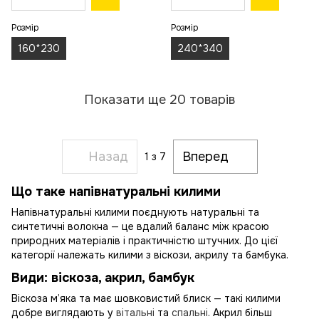
Розмір
Розмір
160*230
240*340
Показати ще 20 товарів
Назад
Вперед
1
з 7
Що таке напівнатуральні килими
Напівнатуральні килими поєднують натуральні та
синтетичні волокна — це вдалий баланс між красою
природних матеріалів і практичністю штучних. До цієї
категорії належать килими з віскози, акрилу та бамбука.
Види: віскоза, акрил, бамбук
Віскоза м’яка та має шовковистий блиск — такі килими
добре виглядають у
вітальні
та
спальні
. Акрил більш