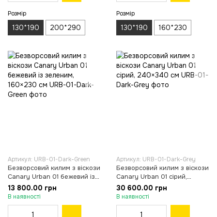
Розмір
Розмір
130*190
200*290
130*190
160*230
Артикул: URB-01-Dark-Green
Артикул: URB-01-Dark-Grey
Безворсовий килим з віскози
Безворсовий килим з віскози
Canary Urban 01 бежевий із
Canary Urban 01 сірий,
зеленим, 160×230 см
240×340 см
13 800.00 грн
30 600.00 грн
В наявності
В наявності