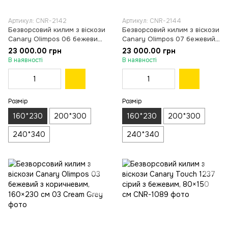
Артикул: CNR-2142
Артикул: CNR-2144
Безворсовий килим з віскози
Безворсовий килим з віскози
Canary Olimpos 06 бежевий
Canary Olimpos 07 бежевий
з молочним, 160×230 см
з коричневим, 160×230 см
23 000.00 грн
23 000.00 грн
В наявності
В наявності
Розмір
Розмір
160*230
200*300
160*230
200*300
240*340
240*340