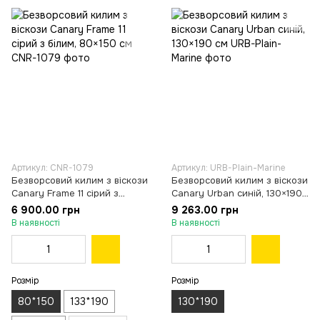
Артикул: CNR-1079
Артикул: URB-Plain-Marine
Безворсовий килим з віскози
Безворсовий килим з віскози
Canary Frame 11 сірий з
Canary Urban синій, 130×190
білим, 80×150 см
см
6 900.00 грн
9 263.00 грн
В наявності
В наявності
Розмір
Розмір
80*150
133*190
130*190