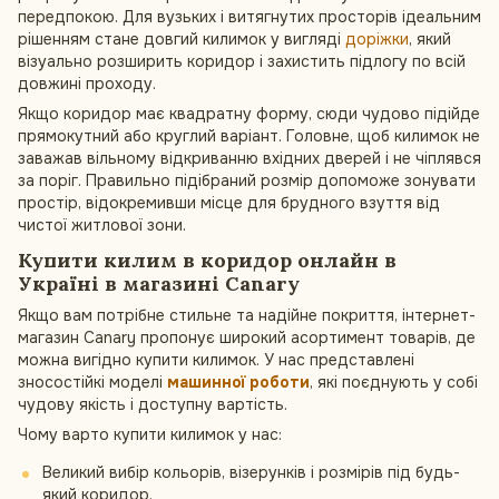
передпокою. Для вузьких і витягнутих просторів ідеальним
рішенням стане довгий килимок у вигляді
доріжки
, який
візуально розширить коридор і захистить підлогу по всій
довжині проходу.
Якщо коридор має квадратну форму, сюди чудово підійде
прямокутний або круглий варіант. Головне, щоб килимок не
заважав вільному відкриванню вхідних дверей і не чіплявся
за поріг. Правильно підібраний розмір допоможе зонувати
простір, відокремивши місце для брудного взуття від
чистої житлової зони.
Купити килим в коридор онлайн в
Україні в магазині Canary
Якщо вам потрібне стильне та надійне покриття, інтернет-
магазин Canary пропонує широкий асортимент товарів, де
можна вигідно купити килимок. У нас представлені
зносостійкі моделі
машинної роботи
, які поєднують у собі
чудову якість і доступну вартість.
Чому варто купити килимок у нас:
Великий вибір кольорів, візерунків і розмірів під будь-
який коридор.