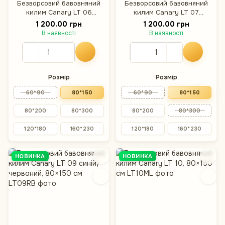
Безворсовий бавовняний
Безворсовий бавовняний
килим Canary LT 06
килим Canary LT 07
коричневий, 80×150 см
жовтий, 80×150 см
1 200.00 грн
1 200.00 грн
В наявності
В наявності
Розмір
Розмір
60*90
80*150
60*90
80*150
80*200
80*300
80*200
80*300
120*180
160*230
120*180
160*230
НОВИНКА
НОВИНКА