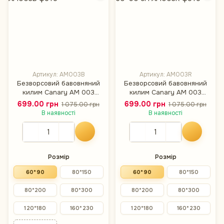
Артикул: AM003B
Артикул: AM003R
Безворсовий бавовняний
Безворсовий бавовняний
килим Canary AM 003
килим Canary AM 003
синій/коричневий, 60×90
червоний/коричневий,
699.00 грн
699.00 грн
1 075.00 грн
1 075.00 грн
см
60×90 см
В наявності
В наявності
Розмір
Розмір
60*90
80*150
60*90
80*150
80*200
80*300
80*200
80*300
120*180
160*230
120*180
160*230