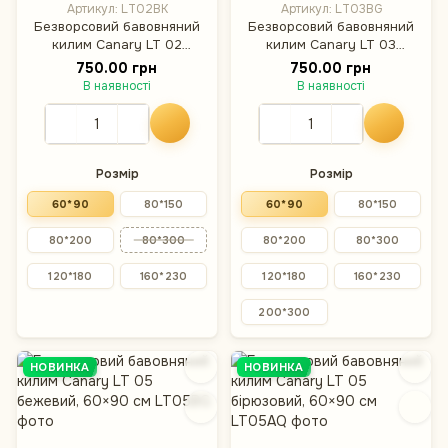
Артикул: LT02BK
Артикул: LT03BG
Безворсовий бавовняний
Безворсовий бавовняний
килим Canary LT 02
килим Canary LT 03
чорний, 60×90 см
бежевий, 60×90 см
750.00 грн
750.00 грн
В наявності
В наявності
Розмір
Розмір
60*90
80*150
60*90
80*150
80*200
80*300
80*200
80*300
120*180
160*230
120*180
160*230
200*300
НОВИНКА
НОВИНКА