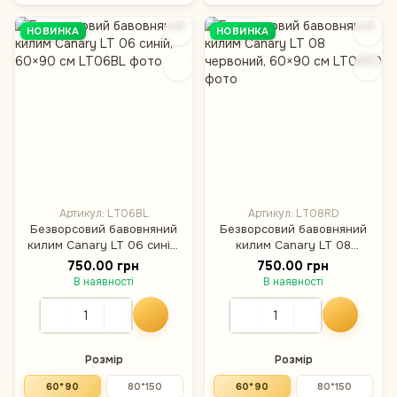
НОВИНКА
НОВИНКА
Артикул: LT06BL
Артикул: LT08RD
Безворсовий бавовняний
Безворсовий бавовняний
килим Canary LT 06 синій,
килим Canary LT 08
60×90 см
червоний, 60×90 см
750.00 грн
750.00 грн
В наявності
В наявності
Розмір
Розмір
60*90
80*150
60*90
80*150