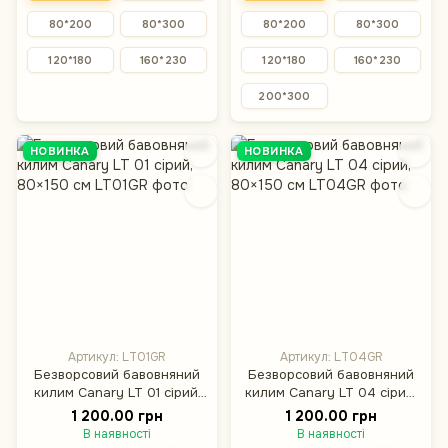
80*200
80*300
80*200
80*300
120*180
160*230
120*180
160*230
200*300
НОВИНКА
НОВИНКА
Артикул: LT01GR
Артикул: LT04GR
Безворсовий бавовняний
Безворсовий бавовняний
килим Canary LT 01 сірий,
килим Canary LT 04 сірий,
80×150 см
80×150 см
1 200.00 грн
1 200.00 грн
В наявності
В наявності