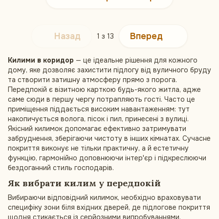
Назад
Вперед
1
з 13
Килими в коридор
— це ідеальне рішення для кожного
дому, яке дозволяє захистити підлогу від вуличного бруду
та створити затишну атмосферу прямо з порога.
Передпокій є візитною карткою будь-якого житла, адже
саме сюди в першу чергу потрапляють гості. Часто це
приміщення піддається високим навантаженням: тут
накопичується волога, пісок і пил, принесені з вулиці.
Якісний килимок допомагає ефективно затримувати
забруднення, зберігаючи чистоту в інших кімнатах. Сучасне
покриття виконує не тільки практичну, а й естетичну
функцію, гармонійно доповнюючи інтер'єр і підкреслюючи
бездоганний стиль господарів.
Як вибрати килим у передпокій
Вибираючи відповідний килимок, необхідно враховувати
специфіку зони біля вхідних дверей, де підлогове покриття
щодня стикається із серйозними випробуваннями.