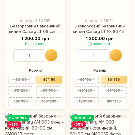
Артикул: LT09RB
Артикул: LT10ML
Безворсовий бавовняний
Безворсовий бавовняний
килим Canary LT 09 синій/
килим Canary LT 10, 80×150
червоний, 80×150 см
см
1 200.00 грн
1 200.00 грн
В наявності
В наявності
Розмір
Розмір
60*90
80*150
60*90
80*150
80*200
80*300
80*200
80*300
120*180
160*230
120*180
160*230
НОВИНКА
НОВИНКА
−35%
−35%