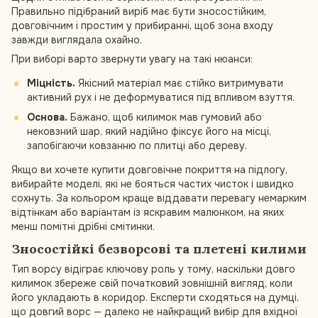
Правильно підібраний виріб має бути зносостійким,
довговічним і простим у прибиранні, щоб зона входу
завжди виглядала охайно.
При виборі варто звернути увагу на такі нюанси:
Міцність.
Якісний матеріал має стійко витримувати
активний рух і не деформуватися під впливом взуття.
Основа.
Бажано, щоб килимок мав гумовий або
нековзний шар, який надійно фіксує його на місці,
запобігаючи ковзанню по плитці або дереву.
Якщо ви хочете купити довговічне покриття на підлогу,
вибирайте моделі, які не бояться частих чисток і швидко
сохнуть. За кольором краще віддавати перевагу немарким
відтінкам або варіантам із яскравим малюнком, на яких
менш помітні дрібні смітинки.
Зносостійкі безворсові та плетені килими
Тип ворсу відіграє ключову роль у тому, наскільки довго
килимок збереже свій початковий зовнішній вигляд, коли
його укладають в коридор. Експерти сходяться на думці,
що довгий ворс — далеко не найкращий вибір для вхідної