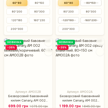
60*90
80*150
60*90
80*150
80*200
80*300
80*200
80*300
120*180
160*230
120*180
160*230
200*300
200*300
НОВИНКА
НОВИНКА
−35%
−35%
Артикул: AM002B
Артикул: AM002A
Безворсовий бавовняний
Безворсовий бавовняний
килим Canary AM 002
килим Canary AM 002
бежевий/коричневий,
сірий/блакитний, 80×150
699.00 грн
1 199.00 грн
1 075.00 грн
1 845.00 грн