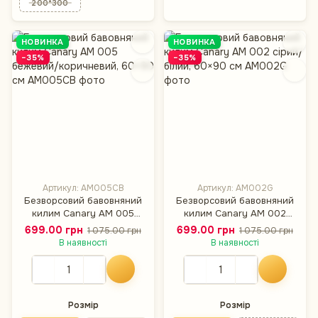
200*300
НОВИНКА
НОВИНКА
−35%
−35%
Артикул: AM005CB
Артикул: AM002G
Безворсовий бавовняний
Безворсовий бавовняний
килим Canary AM 005
килим Canary AM 002
бежевий/коричневий,
сірий/білий, 60×90 см
699.00 грн
699.00 грн
1 075.00 грн
1 075.00 грн
60×90 см
В наявності
В наявності
Розмір
Розмір