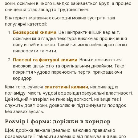
зони, оскільки в нього швидко забивається бруд, а процес
очищення стає занадто трудомістким.
В інтернет-магазинах сьогодні можна зустріти такі
популярні категорії:
Безворсові килими
. Це найпрактичніший варіант,
оскільки їхня гладка текстура виключає проникнення
пилу вглиб волокон. Такий килимок неймовірно легко
пилососити та мити.
Плетені та фактурні килими
. Вони відрізняються
високою щільністю та оригінальним дизайном. Таке
покриття чудово переносить тертя, прикрашаючи
коридор.
Крім того, сучасні
синтетичні килими
, наприклад, із
поліаміду, мають чудові водовідштовхувальні властивості.
Цей міцний матеріал не гниє від вогкості, не вицвітає і
служить довгі роки, дозволяючи підтримувати порядок
без зайвих зусиль.
Розмір і форма: доріжки в коридор
Щоб доріжка лежала ідеально, важливо правильно
розрахувати її габарити залежно від планування вашого