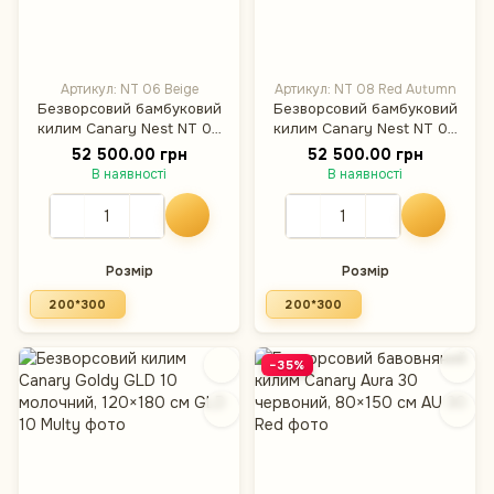
Артикул: NT 06 Beige
Артикул: NT 08 Red Autumn
Безворсовий бамбуковий
Безворсовий бамбуковий
килим Canary Nest NT 06
килим Canary Nest NT 08
бежевий, 200×300 см
червоний, 200×300 см
52 500.00 грн
52 500.00 грн
В наявності
В наявності
Розмір
Розмір
200*300
200*300
−35%