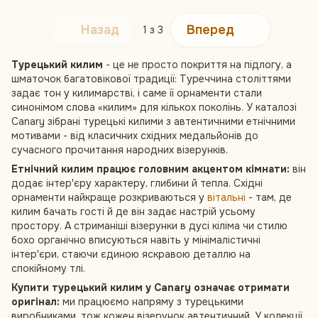
Назад
Вперед
1
з 3
Турецький килим
- це не просто покриття на підлогу, а
шматочок багатовікової традиції: Туреччина століттями
задає тон у килимарстві, і саме її орнаменти стали
синонімом слова «килим» для кількох поколінь. У каталозі
Canary зібрані турецькі килими з автентичними етнічними
мотивами - від класичних східних медальйонів до
сучасного прочитання народних візерунків.
Етнічний килим працює головним акцентом кімнати:
він
додає інтер'єру характеру, глибини й тепла. Східні
орнаменти найкраще розкриваються у
вітальні
- там, де
килим бачать гості й де він задає настрій усьому
простору. А стриманіші візерунки в дусі кіліма чи стилю
бохо органічно вписуються навіть у мінімалістичні
інтер'єри, стаючи єдиною яскравою деталлю на
спокійному тлі.
Купити турецький килим у Canary означає отримати
оригінал:
ми працюємо напряму з турецькими
виробниками, тож кожен візерунок автентичний. У колекції