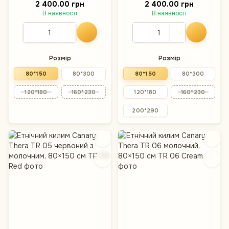
80×150 см
80×150 см
2 400.00 грн
2 400.00 грн
В наявності
В наявності
Розмір
Розмір
80*150
80*300
80*150
80*300
120*180
160*230
120*180
160*230
200*290