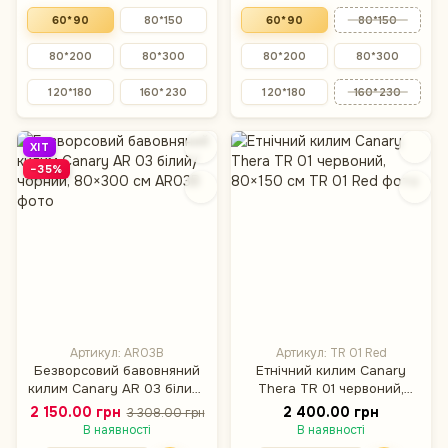
60*90
80*150
60*90
80*150
80*200
80*300
80*200
80*300
120*180
160*230
120*180
160*230
ХІТ
−35%
Артикул: AR03B
Артикул: TR 01 Red
Безворсовий бавовняний
Етнічний килим Canary
килим Canary AR 03 білий/
Thera TR 01 червоний,
чорний, 80×300 см
80×150 см
2 150.00 грн
2 400.00 грн
3 308.00 грн
В наявності
В наявності