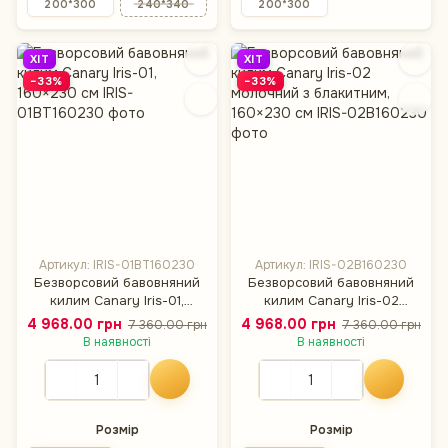
200*300
240*340
200*300
ХІТ
ХІТ
−33%
−33%
Артикул: IRIS-01BT160230
Артикул: IRIS-02B160230
Безворсовий бавовняний
Безворсовий бавовняний
килим Canary Iris-01,
килим Canary Iris-02
160×230 см
молочний з блакитним,
4 968.00 грн
4 968.00 грн
7 360.00 грн
7 360.00 грн
160×230 см
В наявності
В наявності
Розмір
Розмір