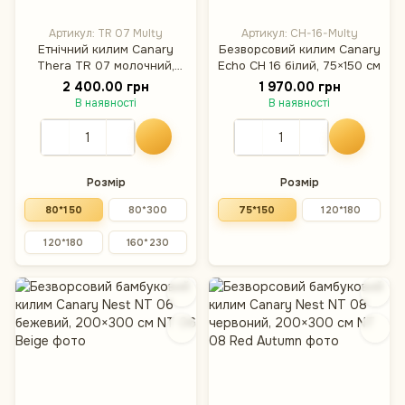
Артикул: TR 07 Multy
Артикул: CH-16-Multy
Етнічний килим Canary
Безворсовий килим Canary
Thera TR 07 молочний,
Echo CH 16 білий, 75×150 см
80×150 см
2 400.00 грн
1 970.00 грн
В наявності
В наявності
Розмір
Розмір
80*150
80*300
75*150
120*180
120*180
160*230