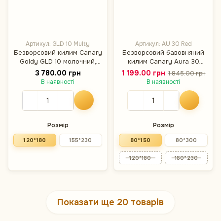
Артикул: GLD 10 Multy
Артикул: AU 30 Red
Безворсовий килим Canary
Безворсовий бавовняний
Goldy GLD 10 молочний,
килим Canary Aura 30
120×180 см
червоний, 80×150 см
3 780.00 грн
1 199.00 грн
1 845.00 грн
В наявності
В наявності
Розмір
Розмір
120*180
155*230
80*150
80*300
120*180
160*230
Показати ще 20 товарів