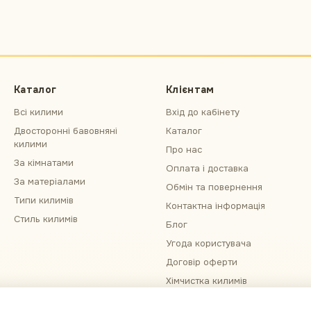
Каталог
Клієнтам
Всі килими
Вхід до кабінету
Двосторонні бавовняні
Каталог
килими
Про нас
За кімнатами
Оплата і доставка
За матеріалами
Обмін та повернення
Типи килимів
Контактна інформація
Стиль килимів
Блог
Угода користувача
Договір оферти
Хімчистка килимів
Примірка килима