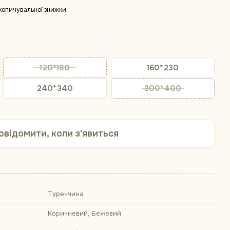
копичувальної знижки
120*180
160*230
240*340
300*400
овідомити, коли з'явиться
Туреччина
Коричневий, Бежевий