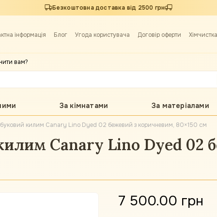
Безкоштовна доставка від 2500 грн
актна інформація
Блог
Угода користувача
Договір оферти
Хімчистк
нити вам?
лими
За кімнатами
За матеріалами
буковий килим Canary Lino Dyed 02 бежевий з коричневим, 80×150 см
илим Canary Lino Dyed 02 б
7 500.00 грн