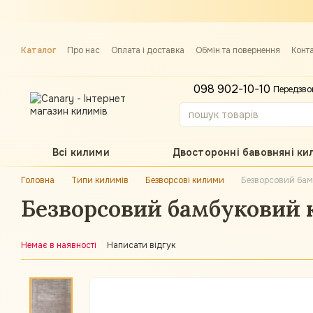
Перейти до основного контенту
Каталог
Про нас
Оплата і доставка
Обмін та повернення
Конт
Примірка килима
098 902-10-10
Передзво
Всі килими
Двосторонні бавовняні ки
Головна
Типи килимів
Безворсові килими
Безворсовий бам
Безворсовий бамбуковий к
Немає в наявності
Написати відгук