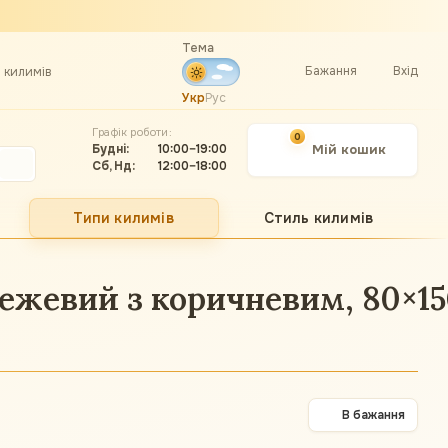
Тема
Бажання
Вхід
а килимів
Укр
Рус
Графік роботи:
0
Будні:
10:00–19:00
Мій кошик
Сб, Нд:
12:00–18:00
Типи килимів
Стиль килимів
ежевий з коричневим, 80×15
В бажання