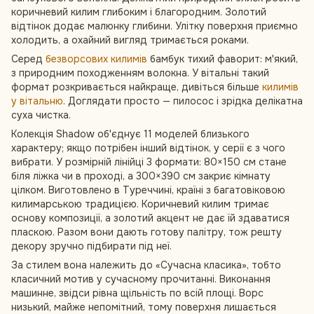
коричневий килим глибоким і благородним. Золотий
відтінок додає малюнку глибини. Улітку поверхня приємно
холодить, а охайний вигляд тримається роками.
Серед
безворсових килимів
бамбук тихий фаворит: м'який,
з природним походженням волокна. У вітальні такий
формат розкривається найкраще, дивіться більше
килимів
у вітальню
. Доглядати просто — пилосос і зрідка делікатна
суха чистка.
Колекція Shadow об'єднує 11 моделей близького
характеру; якщо потрібен інший відтінок, у серії є з чого
вибрати. У розмірній лінійці 3 формати: 80×150 см стане
біля ліжка чи в проході, а 300×390 см закриє кімнату
цілком. Виготовлено в Туреччині, країні з багатовіковою
килимарською традицією. Коричневий килим тримає
основу композиції, а золотий акцент не дає їй здаватися
пласкою. Разом вони дають готову палітру, тож решту
декору зручно підбирати під неї.
За стилем вона належить до «Сучасна класика», тобто
класичний мотив у сучасному прочитанні. Виконання
машинне, звідси рівна щільність по всій площі. Ворс
низький, майже непомітний, тому поверхня лишається