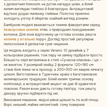
з делікатним блиском: на дотик нагадує шовк, а білий
килим виглядає глибоко й благородно. Антрацитовий
відтінок додає малюнку глибини. Полотно приємно
холодить улітку й зберігає охайний вигляд роками.
Бамбукові моделі вважаються тихими фаворитами серед
безворсових килимів
: м'які, з природним походженням
волокна. Для зони відпочинку це готова основа, решта
килимів у вітальню
поруч. Догляд простий: регулярне
пилососіння й делікатне сухе чищення.
Ця модель входить у серію Verano: 10 дизайнів у 7
кольорових рішеннях, тож пару чи заміну підібрати просто.
Більшість серії витримана в стилі «Сучасна класика», і ця —
не виняток. У розмірній лінійці 2 формати: 120×180 см
стане біля ліжка чи в проході, а 200×300 см закриє кімнату
цілком. Виготовлено в Туреччині, країні з багатовіковою
килимарською традицією. Білий килим тримає основу
композиції, а антрацитовий акцент не дає їй здаватися
пласкою. Разом вони дають готову палітру, тож решту
декору зручно підбирати під неї.
Виконання машинне, звідси рівна щільність по всій площі.
Ворс низький, майже непомітний, тому поверхня