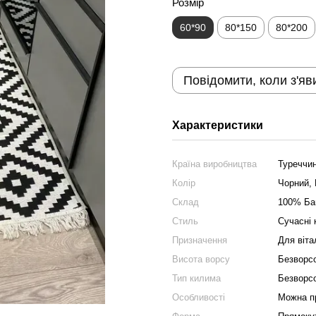
Розмір
60*90
80*150
80*200
Повідомити, коли з'яв
Характеристики
Країна виробництва
Туреччи
Колір
Чорний, 
Склад
100% Ба
Стиль
Сучасні
Призначення
Для віта
Висота ворсу
Безворс
Тип килима
Безворс
Особливості
Можна пр