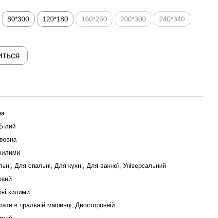
80*300
120*180
160*250
200*300
240*340
иться
на
Білий
вовна
 килими
льні, Для спальні, Для кухні, Для ванної, Універсальний
овий
ові килими
ати в пральній машинці, Двосторонній