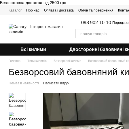
Безкоштовна доставка від 2500 грн
Перейти до основного контенту
Каталог
Про нас
Оплата і доставка
Обмін та повернення
Конта
098 902-10-10
Передзво
Всі килими
Двосторонні бавовняні к
Головна
Типи килимів
Безворсові килими
Безворсовий бавовняний ки
Безворсовий бавовняний ки
Немає в наявності
Написати відгук