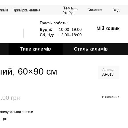
Тема
Бажання
Вхід
лимів
Примірка килима
Укр
Рус
Графік роботи:
Мій кошик
Будні:
10:00–19:00
Сб, Нд:
12:00–18:00
Типи килимів
Стиль килимів
ний, 60×90 см
Артикул
AR013
.00 грн
В бажання
опичувальної знижки
 грн