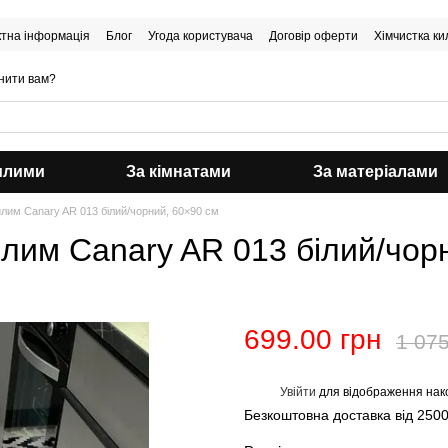
ктна інформація
Блог
Угода користувача
Договір оферти
Хімчистка ки
нити вам?
илими
За кімнатами
За матеріалами
лим Canary AR 013 білий/чорний, 60×90 см
лим Canary AR 013 білий/чор
699.00 грн
1 075
Увійти
для відображення нак
%
Безкоштовна доставка від 2500