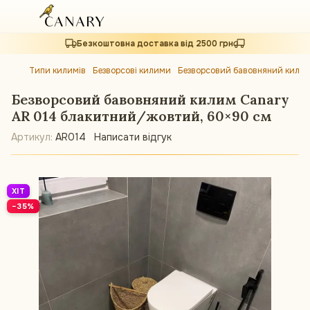
Безкоштовна доставка від 2500 грн
Типи килимів
Безворсові килими
Безворсовий бавовняний килим
Безворсовий бавовняний килим Canary
AR 014 блакитний/жовтий, 60×90 см
Артикул:
AR014
Написати відгук
ХІТ
−35%