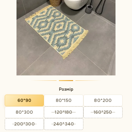
Розмір
60*90
80*150
80*200
80*300
120*180
160*250
200*300
240*340