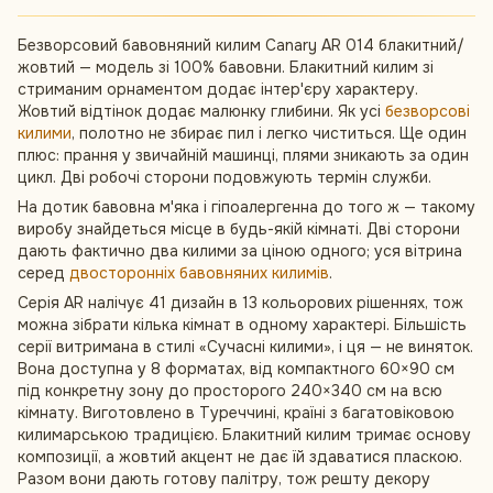
Безворсовий бавовняний килим Canary AR 014 блакитний/
жовтий — модель зі 100% бавовни. Блакитний килим зі
стриманим орнаментом додає інтер'єру характеру.
Жовтий відтінок додає малюнку глибини. Як усі
безворсові
килими
, полотно не збирає пил і легко чиститься. Ще один
плюс: прання у звичайній машинці, плями зникають за один
цикл. Дві робочі сторони подовжують термін служби.
На дотик бавовна м'яка і гіпоалергенна до того ж — такому
виробу знайдеться місце в будь-якій кімнаті. Дві сторони
дають фактично два килими за ціною одного; уся вітрина
серед
двосторонніх бавовняних килимів
.
Серія AR налічує 41 дизайн в 13 кольорових рішеннях, тож
можна зібрати кілька кімнат в одному характері. Більшість
серії витримана в стилі «Сучасні килими», і ця — не виняток.
Вона доступна у 8 форматах, від компактного 60×90 см
під конкретну зону до просторого 240×340 см на всю
кімнату. Виготовлено в Туреччині, країні з багатовіковою
килимарською традицією. Блакитний килим тримає основу
композиції, а жовтий акцент не дає їй здаватися пласкою.
Разом вони дають готову палітру, тож решту декору