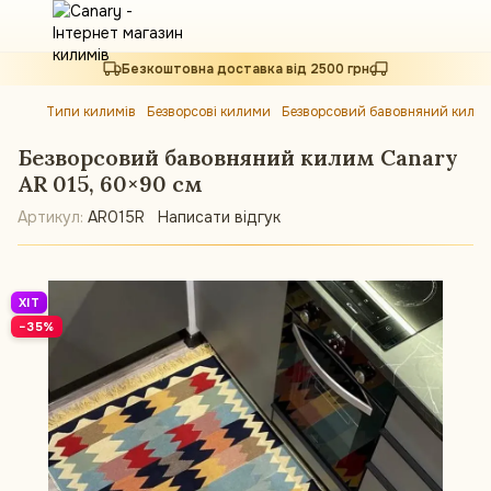
Безкоштовна доставка від 2500 грн
Типи килимів
Безворсові килими
Безворсовий бавовняний килим
Безворсовий бавовняний килим Canary
AR 015, 60×90 см
Артикул:
AR015R
Написати відгук
ХІТ
−35%