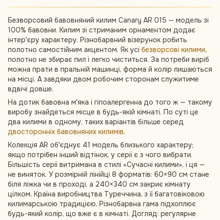
Безворсовий бавовняний килим Canary AR 015 — модель зі
100% бавовни. Килим зі стриманим орнаментом додає
інтер'єру характеру. Різнобарвний візерунок робить
полотно самостійним акцентом. Як усі
безворсові килими
,
полотно не збирає пил і легко чиститься. За потреби виріб
можна прати в пральній машинці, форма й колір лишаються
на місці. А завдяки двом робочим сторонам служитиме
вдвічі довше.
На дотик бавовна м'яка і гіпоалергенна до того ж — такому
виробу знайдеться місце в будь-якій кімнаті. По суті це
два килими в одному, таких варіантів більше серед
двосторонніх бавовняних килимів
.
Колекція AR об'єднує 41 модель близького характеру;
якщо потрібен інший відтінок, у серії є з чого вибрати.
Більшість серії витримана в стилі «Сучасні килими», і ця —
не виняток. У розмірній лінійці 8 форматів: 60×90 см стане
біля ліжка чи в проході, а 240×340 см закриє кімнату
цілком. Країна виробництва Туреччина, з її багатовіковою
килимарською традицією. Різнобарвна гама підхоплює
будь-який колір, що вже є в кімнаті. Догляд: регулярне