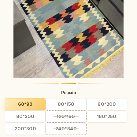
Розмір
60*90
80*150
80*200
80*300
120*180
160*250
200*300
240*340