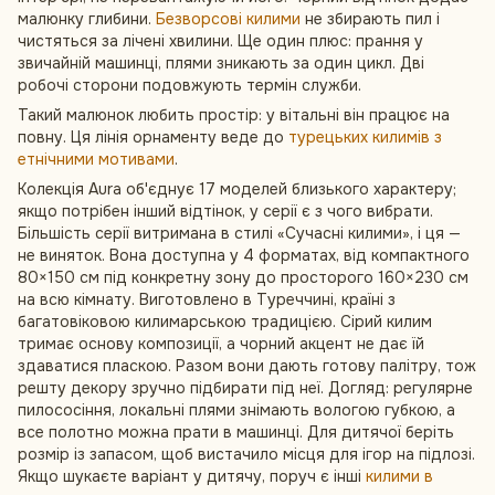
малюнку глибини.
Безворсові килими
не збирають пил і
чистяться за лічені хвилини. Ще один плюс: прання у
звичайній машинці, плями зникають за один цикл. Дві
робочі сторони подовжують термін служби.
Такий малюнок любить простір: у вітальні він працює на
повну. Ця лінія орнаменту веде до
турецьких килимів з
етнічними мотивами
.
Колекція Aura об'єднує 17 моделей близького характеру;
якщо потрібен інший відтінок, у серії є з чого вибрати.
Більшість серії витримана в стилі «Сучасні килими», і ця —
не виняток. Вона доступна у 4 форматах, від компактного
80×150 см під конкретну зону до просторого 160×230 см
на всю кімнату. Виготовлено в Туреччині, країні з
багатовіковою килимарською традицією. Сірий килим
тримає основу композиції, а чорний акцент не дає їй
здаватися пласкою. Разом вони дають готову палітру, тож
решту декору зручно підбирати під неї. Догляд: регулярне
пилососіння, локальні плями знімають вологою губкою, а
все полотно можна прати в машинці. Для дитячої беріть
розмір із запасом, щоб вистачило місця для ігор на підлозі.
Якщо шукаєте варіант у дитячу, поруч є інші
килими в