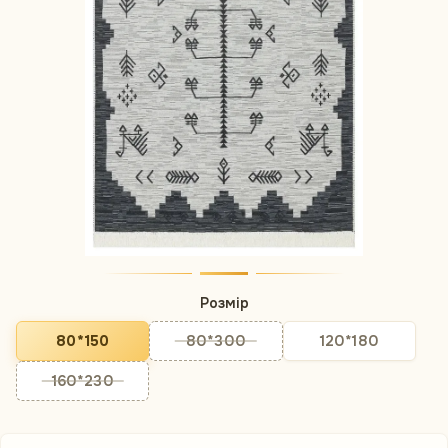
Розмір
80*150
80*300
120*180
160*230