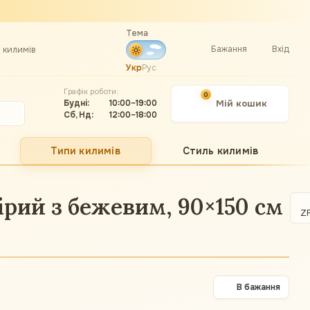
Тема
Бажання
Вхід
а килимів
Укр
Рус
Графік роботи:
0
Будні:
10:00–19:00
Мій кошик
Сб, Нд:
12:00–18:00
Типи килимів
Стиль килимів
ірий з бежевим, 90×150 см
Z
В бажання