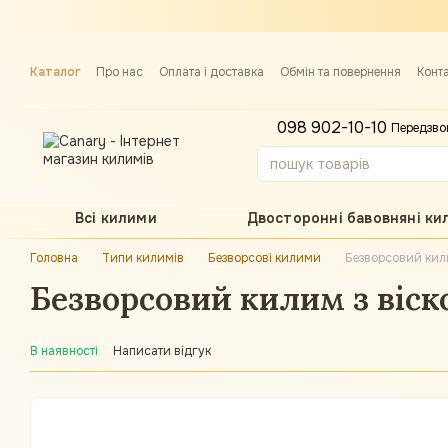
Перейти до основного контенту
Каталог
Про нас
Оплата і доставка
Обмін та повернення
Конт
Примірка килима
098 902-10-10
Передзво
Всі килими
Двосторонні бавовняні ки
Головна
Типи килимів
Безворсові килими
Безворсовий кили
Безворсовий килим з віско
В наявності
Написати відгук