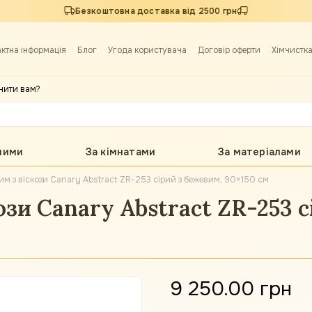
Безкоштовна доставка від 2500 грн
актна інформація
Блог
Угода користувача
Договір оферти
Хімчистк
нити вам?
лими
За кімнатами
За матеріалами
м з віскози Canary Abstract ZR-253 сірий з бежевим, 90×150 см
зи Canary Abstract ZR-253 с
9 250.00 грн