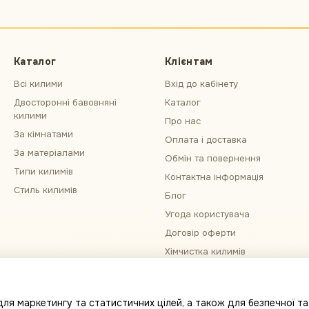
Каталог
Клієнтам
Всі килими
Вхід до кабінету
Двосторонні бавовняні
Каталог
килими
Про нас
За кімнатами
Оплата і доставка
За матеріалами
Обмін та повернення
Типи килимів
Контактна інформація
Стиль килимів
Блог
Угода користувача
Договір оферти
Хімчистка килимів
Примірка килима
Ми в соцмережах
ля маркетингу та статистичних цілей, а також для безпечної та