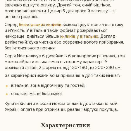
залежно від кута огляду. Другий тон, синій відтінок,
розставляє акценти. Це виріб для краси й затишку — з
ноткою розкоші.
Серед
безворсових килимів
віскоза цінується за естетику
й м'якість. У вітальні такий формат розкривається
найкраще, дивіться більше
килимів у вітальню
. Догляд
делікатний: суха чистка або обережне вологе прибирання,
без інтенсивного прання.
Серія Noir налічує 6 дизайнів в 6 кольорових рішеннях, тож
можна зібрати кілька кімнат в одному характері. У
розмірній лінійці 2 формати, від 120×180 до 200×290 см.
За характеристиками вона призначена для таких кімнат:
вітальня: зона відпочинку та гостей;
спальня: місце біля ліжка;
Купити килим з віскози можна онлайн: доставка по всій
Україні, оплата при отриманні, реальні відгуки покупців.
Характеристики