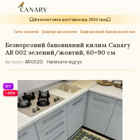
Безкоштовна доставка від 2500 грн
Типи килимів
Безворсові килими
Безворсовий бавовняний килим
Безворсовий бавовняний килим Canary
AR 002 зелений/жовтий, 60×90 см
Артикул:
AR002G
Написати відгук
ХІТ
−35%