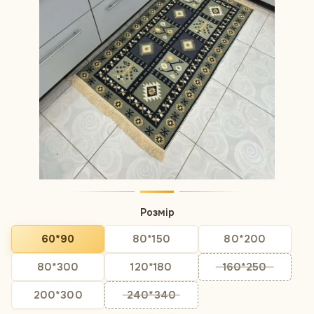
Розмір
60*90
80*150
80*200
80*300
120*180
160*250
200*300
240*340