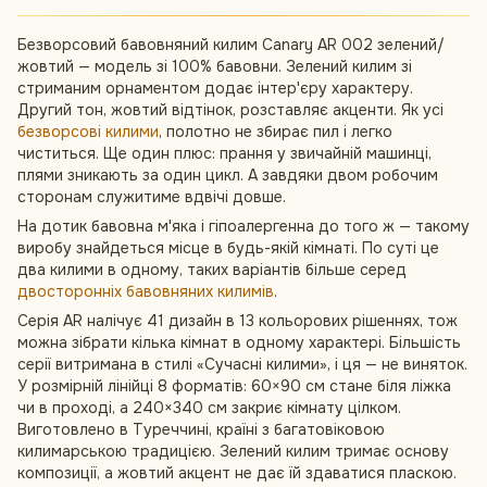
Безворсовий бавовняний килим Canary AR 002 зелений/
жовтий — модель зі 100% бавовни. Зелений килим зі
стриманим орнаментом додає інтер'єру характеру.
Другий тон, жовтий відтінок, розставляє акценти. Як усі
безворсові килими
, полотно не збирає пил і легко
чиститься. Ще один плюс: прання у звичайній машинці,
плями зникають за один цикл. А завдяки двом робочим
сторонам служитиме вдвічі довше.
На дотик бавовна м'яка і гіпоалергенна до того ж — такому
виробу знайдеться місце в будь-якій кімнаті. По суті це
два килими в одному, таких варіантів більше серед
двосторонніх бавовняних килимів
.
Серія AR налічує 41 дизайн в 13 кольорових рішеннях, тож
можна зібрати кілька кімнат в одному характері. Більшість
серії витримана в стилі «Сучасні килими», і ця — не виняток.
У розмірній лінійці 8 форматів: 60×90 см стане біля ліжка
чи в проході, а 240×340 см закриє кімнату цілком.
Виготовлено в Туреччині, країні з багатовіковою
килимарською традицією. Зелений килим тримає основу
композиції, а жовтий акцент не дає їй здаватися пласкою.