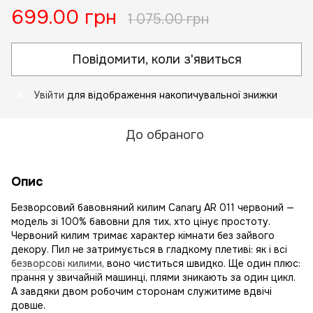
699.00 грн
1 075.00 грн
Повідомити, коли з'явиться
Увійти
для відображення накопичувальної знижки
%
До обраного
Опис
Безворсовий бавовняний килим Canary AR 011 червоний —
модель зі 100% бавовни для тих, хто цінує простоту.
Червоний килим тримає характер кімнати без зайвого
декору. Пил не затримується в гладкому плетиві: як і всі
безворсові килими
, воно чиститься швидко. Ще один плюс:
прання у звичайній машинці, плями зникають за один цикл.
А завдяки двом робочим сторонам служитиме вдвічі
довше.