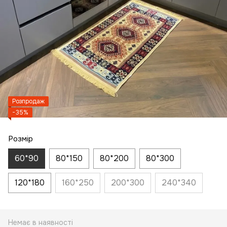
Розпродаж
−35%
Розмір
60*90
80*150
80*200
80*300
120*180
160*250
200*300
240*340
Немає в наявності