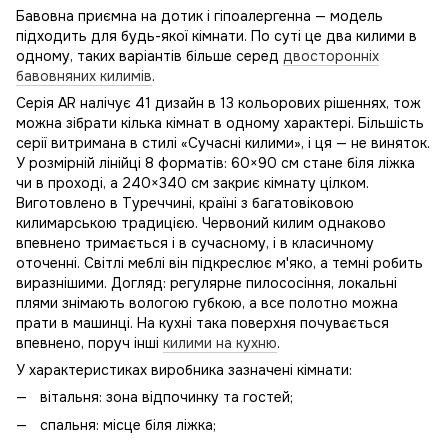
Бавовна приємна на дотик і гіпоалергенна — модель
підходить для будь-якої кімнати. По суті це два килими в
одному, таких варіантів більше серед
двосторонніх
бавовняних килимів
.
Серія AR налічує 41 дизайн в 13 кольорових рішеннях, тож
можна зібрати кілька кімнат в одному характері. Більшість
серії витримана в стилі «Сучасні килими», і ця — не виняток.
У розмірній лінійці 8 форматів: 60×90 см стане біля ліжка
чи в проході, а 240×340 см закриє кімнату цілком.
Виготовлено в Туреччині, країні з багатовіковою
килимарською традицією. Червоний килим однаково
впевнено тримається і в сучасному, і в класичному
оточенні. Світлі меблі він підкреслює м'яко, а темні робить
виразнішими. Догляд: регулярне пилососіння, локальні
плями знімають вологою губкою, а все полотно можна
прати в машинці. На кухні така поверхня почувається
впевнено, поруч інші
килими на кухню
.
У характеристиках виробника зазначені кімнати:
вітальня: зона відпочинку та гостей;
спальня: місце біля ліжка;