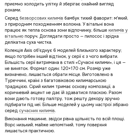
приємно холодить улітку й зберігає охайний вигляд
роками.
Серед
безворсових килимів
бамбук тихий фаворит: м'який,
з природним походженням волокна. У вітальні вона
працює як тепла основа зони відпочинку, більше
килимів у
вітальню
поруч. Доглядати просто — пилосос і зрідка
делікатна суха чистка.
Колекція Axis об'єднує 6 моделей близького характеру;
якщо потрібен інший відтінок, у серії є з чого вибрати.
Більшість серії витримана в стилі «Сучасні килими», і ця —
не виняток. Формат один: 120×170 см. Розмір уже
визначено, лишається обрати місце. Виготовлено в
Туреччині, країні з багатовіковою килимарською
традицією. Сірий килим тримає основу композиції, а
коричневий акцент не дає їй здаватися пласкою. Разом
вони дають готову палітру, тож решту декору зручно
підбирати під неї. Більше моделей у цьому настрої зібрано
серед
сучасних килимів
.
Виконання машинне, звідси рівна щільність по всій площі.
Ворс низький, майже непомітний, тому поверхня
лишається практичною.