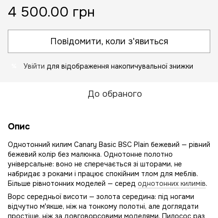
4 500.00 грн
Повідомити, коли з'явиться
Увійти
для відображення накопичувальної знижки
%
До обраного
Опис
Однотонний килим Canary Basic BSC Plain бежевий — рівний
бежевий колір без малюнка. Однотонне полотно
універсальне: воно не сперечається зі шторами, не
набридає з роками і працює спокійним тлом для меблів.
Більше рівнотонних моделей — серед
однотонних килимів
.
Ворс середньої висоти — золота середина: під ногами
відчутно м'якше, ніж на тонкому полотні, але доглядати
простіше, ніж за довговорсовими моделями. Пилосос раз