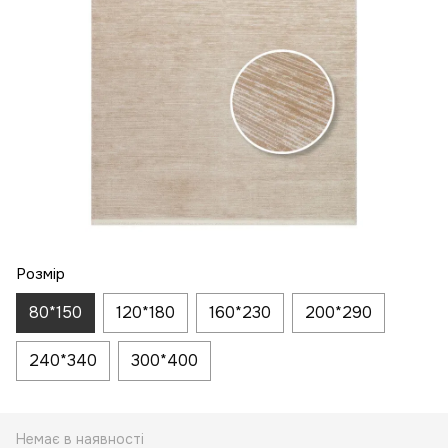
Розмір
80*150
120*180
160*230
200*290
240*340
300*400
Немає в наявності