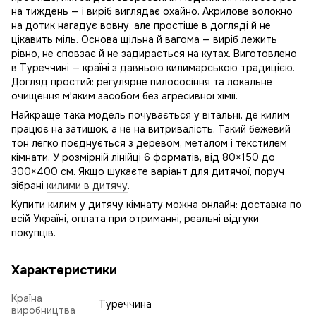
на тиждень — і виріб виглядає охайно. Акрилове волокно
на дотик нагадує вовну, але простіше в догляді й не
цікавить міль. Основа щільна й вагома — виріб лежить
рівно, не сповзає й не задирається на кутах. Виготовлено
в Туреччині — країні з давньою килимарською традицією.
Догляд простий: регулярне пилососіння та локальне
очищення м'яким засобом без агресивної хімії.
Найкраще така модель почувається у вітальні, де килим
працює на затишок, а не на витривалість. Такий бежевий
тон легко поєднується з деревом, металом і текстилем
кімнати. У розмірній лінійці 6 форматів, від 80×150 до
300×400 см. Якщо шукаєте варіант для дитячої, поруч
зібрані
килими в дитячу
.
Купити килим у дитячу кімнату можна онлайн: доставка по
всій Україні, оплата при отриманні, реальні відгуки
покупців.
Характеристики
Країна
Туреччина
виробництва