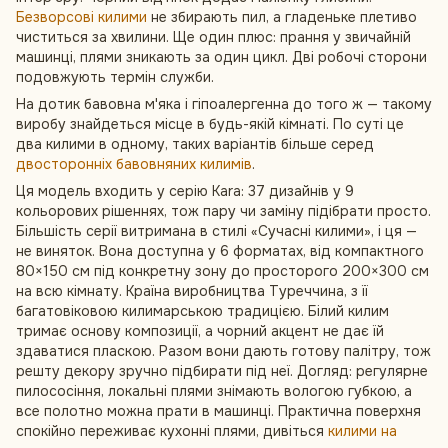
Безворсові килими
не збирають пил, а гладеньке плетиво
чиститься за хвилини. Ще один плюс: прання у звичайній
машинці, плями зникають за один цикл. Дві робочі сторони
подовжують термін служби.
На дотик бавовна м'яка і гіпоалергенна до того ж — такому
виробу знайдеться місце в будь-якій кімнаті. По суті це
два килими в одному, таких варіантів більше серед
двосторонніх бавовняних килимів
.
Ця модель входить у серію Kara: 37 дизайнів у 9
кольорових рішеннях, тож пару чи заміну підібрати просто.
Більшість серії витримана в стилі «Сучасні килими», і ця —
не виняток. Вона доступна у 6 форматах, від компактного
80×150 см під конкретну зону до просторого 200×300 см
на всю кімнату. Країна виробництва Туреччина, з її
багатовіковою килимарською традицією. Білий килим
тримає основу композиції, а чорний акцент не дає їй
здаватися пласкою. Разом вони дають готову палітру, тож
решту декору зручно підбирати під неї. Догляд: регулярне
пилососіння, локальні плями знімають вологою губкою, а
все полотно можна прати в машинці. Практична поверхня
спокійно переживає кухонні плями, дивіться
килими на