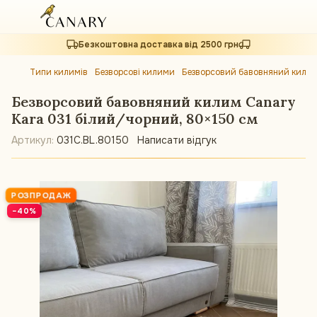
Безкоштовна доставка від 2500 грн
Типи килимів
Безворсові килими
Безворсовий бавовняний килим
Безворсовий бавовняний килим Canary
Kara 031 білий/чорний, 80×150 см
Артикул:
031C.BL.80150
Написати відгук
РОЗПРОДАЖ
−40%