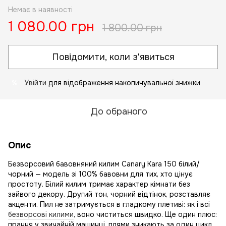
Немає в наявності
1 080.00 грн
1 800.00 грн
Повідомити, коли з'явиться
Увійти
для відображення накопичувальної знижки
%
До обраного
Опис
Безворсовий бавовняний килим Canary Kara 150 білий/
чорний — модель зі 100% бавовни для тих, хто цінує
простоту. Білий килим тримає характер кімнати без
зайвого декору. Другий тон, чорний відтінок, розставляє
акценти. Пил не затримується в гладкому плетиві: як і всі
безворсові килими
, воно чиститься швидко. Ще один плюс:
прання у звичайній машинці, плями зникають за один цикл.