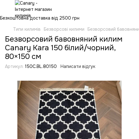
Безкоштовна доставка від 2500 грн
Типи килимів
Безворсові килими
Безворсовий бавовняний
Безворсовий бавовняний килим
Canary Kara 150 білий/чорний,
80×150 см
Артикул:
150C.BL.80150
Написати відгук