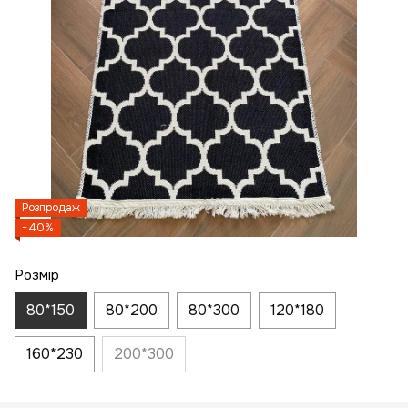
Розпродаж
−40%
Розмір
80*150
80*200
80*300
120*180
160*230
200*300