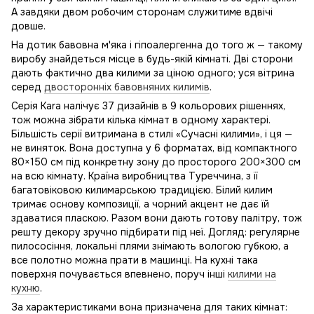
А завдяки двом робочим сторонам служитиме вдвічі
довше.
На дотик бавовна м'яка і гіпоалергенна до того ж — такому
виробу знайдеться місце в будь-якій кімнаті. Дві сторони
дають фактично два килими за ціною одного; уся вітрина
серед
двосторонніх бавовняних килимів
.
Серія Kara налічує 37 дизайнів в 9 кольорових рішеннях,
тож можна зібрати кілька кімнат в одному характері.
Більшість серії витримана в стилі «Сучасні килими», і ця —
не виняток. Вона доступна у 6 форматах, від компактного
80×150 см під конкретну зону до просторого 200×300 см
на всю кімнату. Країна виробництва Туреччина, з її
багатовіковою килимарською традицією. Білий килим
тримає основу композиції, а чорний акцент не дає їй
здаватися пласкою. Разом вони дають готову палітру, тож
решту декору зручно підбирати під неї. Догляд: регулярне
пилососіння, локальні плями знімають вологою губкою, а
все полотно можна прати в машинці. На кухні така
поверхня почувається впевнено, поруч інші
килими на
кухню
.
За характеристиками вона призначена для таких кімнат: