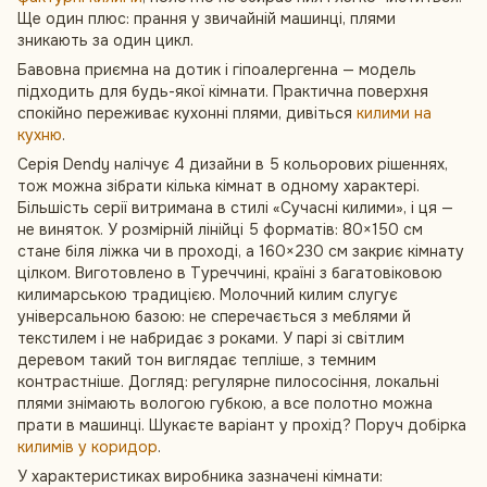
Ще один плюс: прання у звичайній машинці, плями
зникають за один цикл.
Бавовна приємна на дотик і гіпоалергенна — модель
підходить для будь-якої кімнати. Практична поверхня
спокійно переживає кухонні плями, дивіться
килими на
кухню
.
Серія Dendy налічує 4 дизайни в 5 кольорових рішеннях,
тож можна зібрати кілька кімнат в одному характері.
Більшість серії витримана в стилі «Сучасні килими», і ця —
не виняток. У розмірній лінійці 5 форматів: 80×150 см
стане біля ліжка чи в проході, а 160×230 см закриє кімнату
цілком. Виготовлено в Туреччині, країні з багатовіковою
килимарською традицією. Молочний килим слугує
універсальною базою: не сперечається з меблями й
текстилем і не набридає з роками. У парі зі світлим
деревом такий тон виглядає тепліше, з темним
контрастніше. Догляд: регулярне пилососіння, локальні
плями знімають вологою губкою, а все полотно можна
прати в машинці. Шукаєте варіант у прохід? Поруч добірка
килимів у коридор
.
У характеристиках виробника зазначені кімнати: