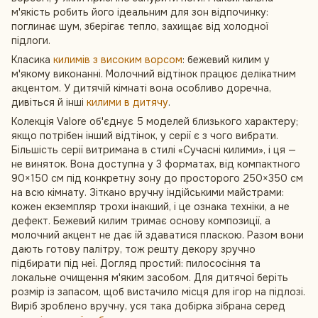
м'якість робить його ідеальним для зон відпочинку:
поглинає шум, зберігає тепло, захищає від холодної
підлоги.
Класика
килимів з високим ворсом
: бежевий килим у
м'якому виконанні. Молочний відтінок працює делікатним
акцентом. У дитячій кімнаті вона особливо доречна,
дивіться й інші
килими в дитячу
.
Колекція Valore об'єднує 5 моделей близького характеру;
якщо потрібен інший відтінок, у серії є з чого вибрати.
Більшість серії витримана в стилі «Сучасні килими», і ця —
не виняток. Вона доступна у 3 форматах, від компактного
90×150 см під конкретну зону до просторого 250×350 см
на всю кімнату. Зіткано вручну індійськими майстрами:
кожен екземпляр трохи інакший, і це ознака техніки, а не
дефект. Бежевий килим тримає основу композиції, а
молочний акцент не дає їй здаватися пласкою. Разом вони
дають готову палітру, тож решту декору зручно
підбирати під неї. Догляд простий: пилососіння та
локальне очищення м'яким засобом. Для дитячої беріть
розмір із запасом, щоб вистачило місця для ігор на підлозі.
Виріб зроблено вручну, уся така добірка зібрана серед