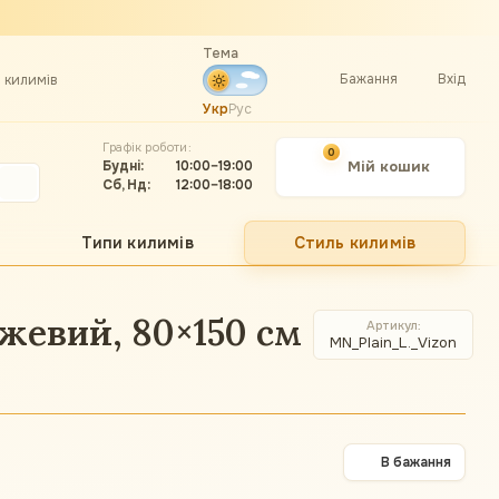
Тема
Бажання
Вхід
а килимів
Укр
Рус
Графік роботи:
0
Будні:
10:00–19:00
Мій кошик
Сб, Нд:
12:00–18:00
Типи килимів
Стиль килимів
жевий, 80×150 см
Артикул
MN_Plain_L._Vizon
В бажання