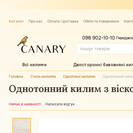
Перейти до основного контенту
Каталог
Про нас
Оплата і доставка
Обмін та повернення
Конт
Примірка килима
098 902-10-10
Передзво
Всі килими
Двосторонні бавовняні ки
Головна
Стиль килимів
Однотонні килими
Однотонний кили
Однотонний килим з віско
Немає в наявності
Написати відгук