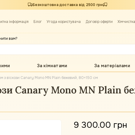
Безкоштовна доставка від 2500 грн
актна інформація
Блог
Угода користувача
Договір оферти
Хімчистк
нити вам?
лими
За кімнатами
За матеріалами
м з віскози Canary Mono MN Plain бежевий, 80×150 см
зи Canary Mono MN Plain бе
9 300.00 грн