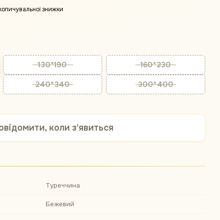
копичувальної знижки
130*190
160*230
240*340
300*400
овідомити, коли з'явиться
Туреччина
Бежевий