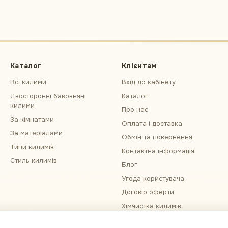
Каталог
Клієнтам
Всі килими
Вхід до кабінету
Двосторонні бавовняні
Каталог
килими
Про нас
За кімнатами
Оплата і доставка
За матеріалами
Обмін та повернення
Типи килимів
Контактна інформація
Стиль килимів
Блог
Угода користувача
Договір оферти
Хімчистка килимів
Примірка килима