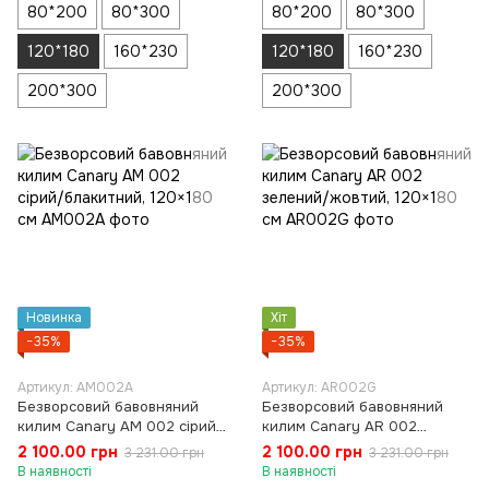
80*200
80*300
80*200
80*300
120*180
160*230
120*180
160*230
200*300
200*300
Новинка
Хіт
−35%
−35%
Артикул: AM002A
Артикул: AR002G
Безворсовий бавовняний
Безворсовий бавовняний
килим Canary AM 002 сірий/
килим Canary AR 002
блакитний, 120×180 см
зелений/жовтий, 120×180 см
2 100.00 грн
2 100.00 грн
3 231.00 грн
3 231.00 грн
В наявності
В наявності