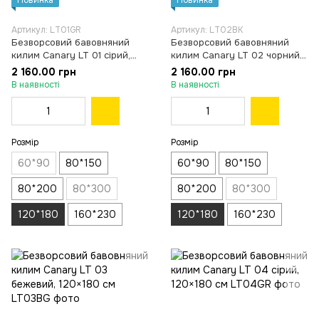
Новинка
Новинка
Артикул: LT01GR
Артикул: LT02BK
Безворсовий бавовняний
Безворсовий бавовняний
килим Canary LT 01 сірий,
килим Canary LT 02 чорний,
120×180 см
120×180 см
2 160.00 грн
2 160.00 грн
В наявності
В наявності
Розмір
Розмір
60*90
80*150
60*90
80*150
80*200
80*300
80*200
80*300
120*180
160*230
120*180
160*230