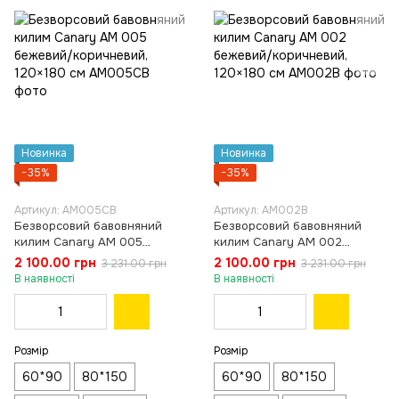
Новинка
Новинка
−35%
−35%
Артикул: AM005CB
Артикул: AM002B
Безворсовий бавовняний
Безворсовий бавовняний
килим Canary AM 005
килим Canary AM 002
бежевий/коричневий,
бежевий/коричневий,
2 100.00 грн
2 100.00 грн
3 231.00 грн
3 231.00 грн
120×180 см
120×180 см
В наявності
В наявності
Розмір
Розмір
60*90
80*150
60*90
80*150