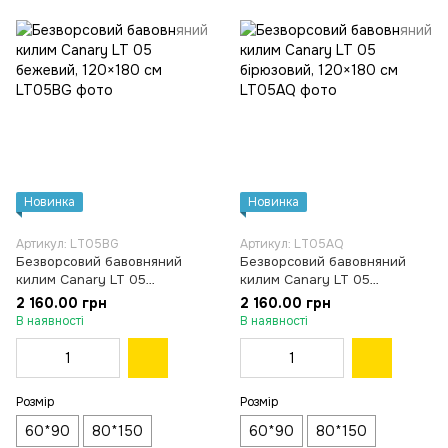
Новинка
Новинка
Артикул: LT05BG
Артикул: LT05AQ
Безворсовий бавовняний
Безворсовий бавовняний
килим Canary LT 05
килим Canary LT 05
бежевий, 120×180 см
бірюзовий, 120×180 см
2 160.00 грн
2 160.00 грн
В наявності
В наявності
Розмір
Розмір
60*90
80*150
60*90
80*150