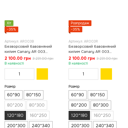
Хіт
Розпродаж
−35%
−35%
Артикул: AR003B
Артикул: AR003R
Безворсовий бавовняний
Безворсовий бавовняний
килим Canary AR 003
килим Canary AR 003
блакитний/жовтий, 120×180
червоний, 120×180 см
2 100.00 грн
2 100.00 грн
3 231.00 грн
3 231.00 грн
см
В наявності
В наявності
Розмір
Розмір
60*90
80*150
60*90
80*150
80*200
80*300
80*200
80*300
120*180
160*250
120*180
160*250
200*300
240*340
200*300
240*340