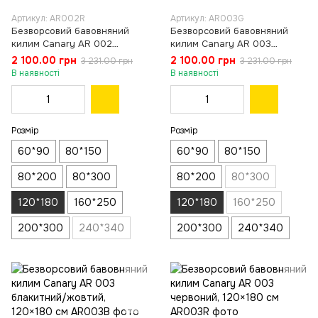
Артикул: AR002R
Артикул: AR003G
Безворсовий бавовняний
Безворсовий бавовняний
килим Canary AR 002
килим Canary AR 003
червоний, 120×180 см
зелений, 120×180 см
2 100.00 грн
2 100.00 грн
3 231.00 грн
3 231.00 грн
В наявності
В наявності
Розмір
Розмір
60*90
80*150
60*90
80*150
80*200
80*300
80*200
80*300
120*180
160*250
120*180
160*250
200*300
240*340
200*300
240*340