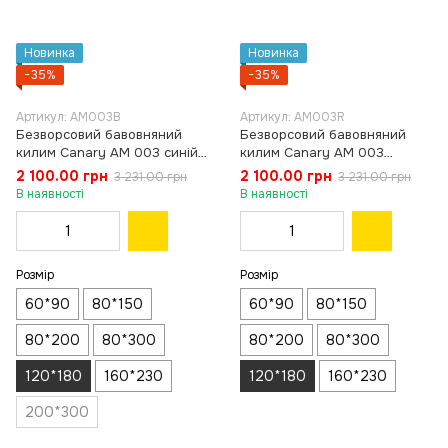
Новинка
Новинка
−35%
−35%
Артикул: AM003B
Артикул: AM003R
Безворсовий бавовняний
Безворсовий бавовняний
килим Canary AM 003 синій/
килим Canary AM 003
коричневий, 120×180 см
червоний/коричневий,
2 100.00 грн
2 100.00 грн
3 231.00 грн
3 231.00 грн
120×180 см
В наявності
В наявності
Розмір
Розмір
60*90
80*150
60*90
80*150
80*200
80*300
80*200
80*300
120*180
160*230
120*180
160*230
200*300