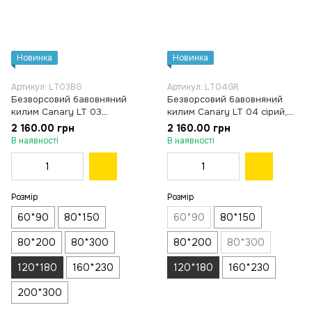
Новинка
Новинка
Артикул: LT03BG
Артикул: LT04GR
Безворсовий бавовняний
Безворсовий бавовняний
килим Canary LT 03
килим Canary LT 04 сірий,
бежевий, 120×180 см
120×180 см
2 160.00 грн
2 160.00 грн
В наявності
В наявності
Розмір
Розмір
60*90
80*150
60*90
80*150
80*200
80*300
80*200
80*300
120*180
160*230
120*180
160*230
200*300