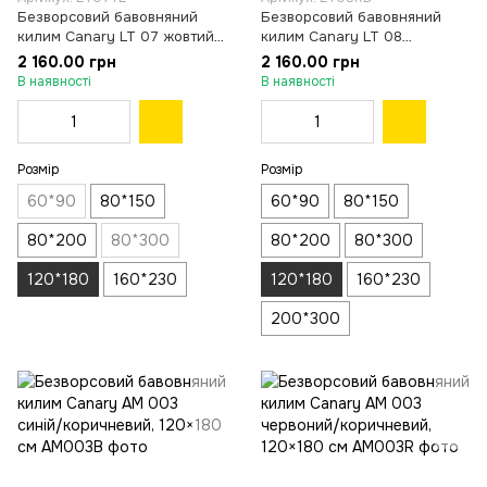
Безворсовий бавовняний
Безворсовий бавовняний
килим Canary LT 07 жовтий,
килим Canary LT 08
120×180 см
червоний, 120×180 см
2 160.00 грн
2 160.00 грн
В наявності
В наявності
Розмір
Розмір
60*90
80*150
60*90
80*150
80*200
80*300
80*200
80*300
120*180
160*230
120*180
160*230
200*300