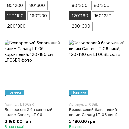
80*200
80*300
80*200
80*300
120*180
160*230
120*180
160*230
200*300
200*300
Новинка
Новинка
Артикул: LT06BR
Артикул: LT06BL
Безворсовий бавовняний
Безворсовий бавовняний
килим Canary LT 06
килим Canary LT 06 синій,
коричневий, 120×180 см
120×180 см
2 160.00 грн
2 160.00 грн
В наявності
В наявності