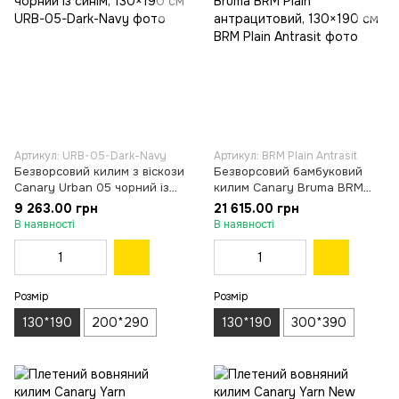
Артикул: URB-05-Dark-Navy
Артикул: BRM Plain Antrasit
Безворсовий килим з віскози
Безворсовий бамбуковий
Canary Urban 05 чорний із
килим Canary Bruma BRM
синім, 130×190 см
Plain антрацитовий, 130×190
9 263.00 грн
21 615.00 грн
см
В наявності
В наявності
Розмір
Розмір
130*190
200*290
130*190
300*390