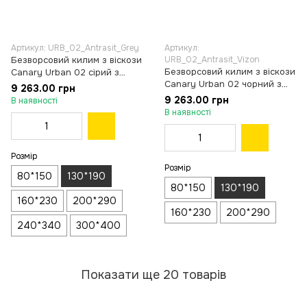
Артикул: URB_02_Antrasit_Grey
Артикул:
Безворсовий килим з віскози
URB_02_Antrasit_Vizon
Безворсовий килим з віскози
Canary Urban 02 сірий з
Canary Urban 02 чорний з
чорним, 130×190 см
9 263.00 грн
коричневим, 130×190 см
9 263.00 грн
В наявності
В наявності
Розмір
Розмір
80*150
130*190
80*150
130*190
160*230
200*290
160*230
200*290
240*340
300*400
Показати ще 20 товарів