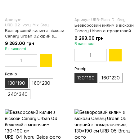
Артикул:
Артикул: URB-Plain-D.-Grey
URB_02_Ivory_Mix_Grey
Безворсовий килим з віскози
Безворсовий килим з віскози
Canary Urban антрацитовий,
Canary Urban 02 сірий з
130×190 см
9 263.00 грн
чорним, 130×190 см
9 263.00 грн
В наявності
В наявності
Розмір
Розмір
130*190
160*230
130*190
160*230
240*340