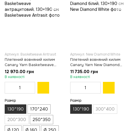
Артикул: Basketweave Antrasit
Артикул: New Diamond White
Плетений вовняний килим
Плетений вовняний килим
Canary Yarn Basketweave
Canary Yarn New Diamond
антрацитовий, 130×190 см
білий, 130×190 см
12 970.00 грн
11 735.00 грн
В наявності
В наявності
Розмір
Розмір
130*190
170*240
130*190
300*400
200*300
250*350
Ø 120
Ø 160
Ø 250