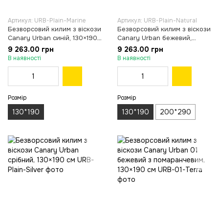
Артикул: URB-Plain-Marine
Артикул: URB-Plain-Natural
Безворсовий килим з віскози
Безворсовий килим з віскози
Canary Urban синій, 130×190
Canary Urban бежевий,
см
130×190 см
9 263.00 грн
9 263.00 грн
В наявності
В наявності
Розмір
Розмір
130*190
130*190
200*290