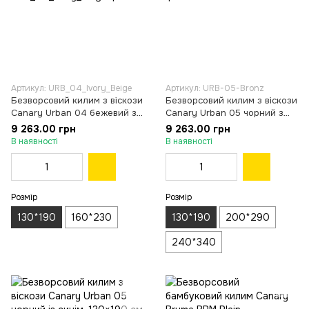
Артикул: URB_04_Ivory_Beige
Артикул: URB-05-Bronz
Безворсовий килим з віскози
Безворсовий килим з віскози
Canary Urban 04 бежевий з
Canary Urban 05 чорний з
молочним, 130×190 см
помаранчевим, 130×190 см
9 263.00 грн
9 263.00 грн
В наявності
В наявності
Розмір
Розмір
130*190
160*230
130*190
200*290
240*340