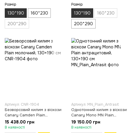
Розмір
Розмір
130*190
160*230
130*190
160*230
200*290
200*290
Артикул: CNR-1904
Артикул: MN_Plain_Antrasit
Безворсовий килим з віскози
Однотонний килим з віскози
Canary Camden Plain
Canary Mono MN Plain
молочний, 130×190 см
антрацитовий, 130×190 см
15 438.00 грн
19 150.00 грн
В наявності
В наявності