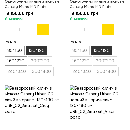
Однотонний килим з віскози
Однотонний килим з віскози
Canary Mono MN Plain
Canary Mono MN Plain
бежевий, 130×190 см
бежевий, 130×190 см
19 150.00 грн
19 150.00 грн
В наявності
В наявності
Розмір
Розмір
80*150
130*190
80*150
130*190
160*230
200*300
160*230
200*300
240*340
300*400
240*340
300*400