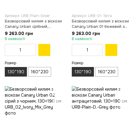
Артикул: URB-Plain-Silver
Артикул: URB-01-Terra
Безворсовий килим з віскози
Безворсовий килим з віскози
Canary Urban срібний,
Canary Urban 01 бежевий з
130×190 см
помаранчевим, 130×190 см
9 263.00 грн
9 263.00 грн
В наявності
В наявності
Розмір
Розмір
130*190
160*230
130*190
160*230