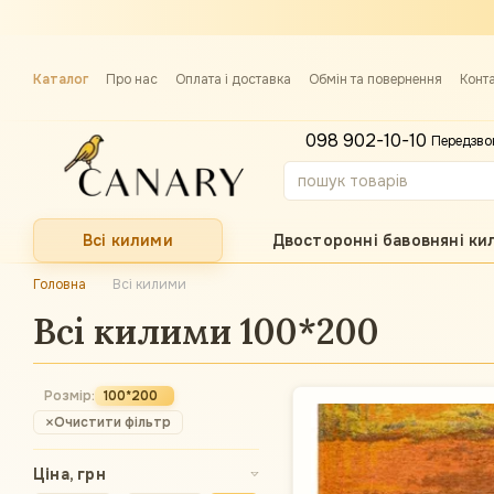
Перейти до основного контенту
Каталог
Про нас
Оплата і доставка
Обмін та повернення
Конт
Примірка килима
098 902-10-10
Передзво
Всі килими
Двосторонні бавовняні ки
Головна
Всі килими
Всі килими 100*200
Розмір:
100*200
Очистити фільтр
Ціна, грн