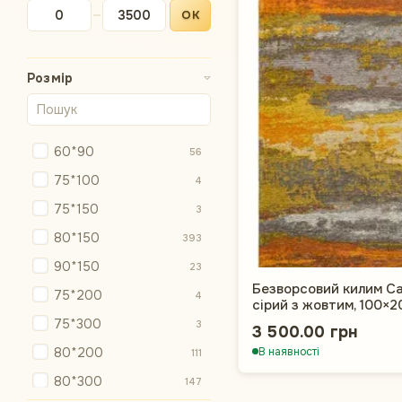
ОК
Від Ціна, грн
До Ціна, грн
Розмір
60*90
56
75*100
4
75*150
3
80*150
393
90*150
23
Безворсовий килим Can
75*200
4
сірий з жовтим, 100×2
75*300
3
3 500.00 грн
80*200
В наявності
111
80*300
147