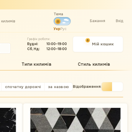
Тема
Бажання
Вхід
а килимів
Укр
Рус
Графік роботи:
0
Будні:
10:00–19:00
Мій кошик
Сб, Нд:
12:00–18:00
Типи килимів
Стиль килимів
Відображення:
спочатку дорожчі
за назвою