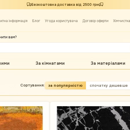
Безкоштовна доставка від 2500 грн
актна інформація
Блог
Угода користувача
Договір оферти
Хімчистк
нити вам?
лими
За кімнатами
За матеріалами
Сортування:
за популярністю
спочатку дешевше