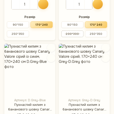
Розмір
Розмір
90*150
170*240
90*150
170*240
250*350
200*300
250*350
Артикул: D.Grey-Blue
Артикул: Grey-D.Grey
Пухнастий килим з
Пухнастий килим з
бананового шовку Canary
бананового шовку Canary
Valore сірий із синім,
Valore сірий, 170×240 см