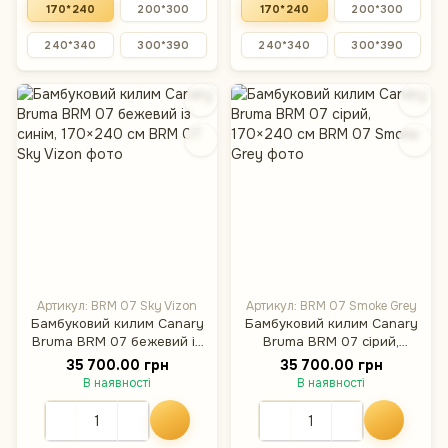
170*240
200*300
170*240
200*300
240*340
300*390
240*340
300*390
Артикул: BRM 07 Sky Vizon
Артикул: BRM 07 Smoke Grey
Бамбуковий килим Canary
Бамбуковий килим Canary
Bruma BRM 07 бежевий із
Bruma BRM 07 сірий,
синім, 170×240 см
170×240 см
35 700.00 грн
35 700.00 грн
В наявності
В наявності