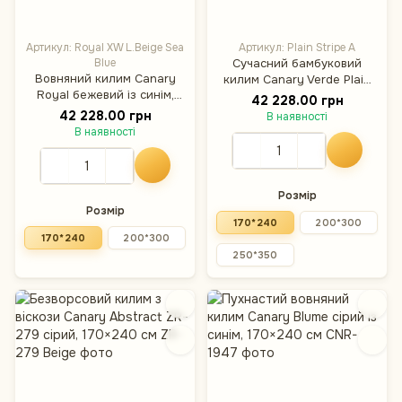
Артикул: Royal XW L.Beige Sea
Артикул: Plain Stripe A
Blue
Сучасний бамбуковий
Вовняний килим Canary
килим Canary Verde Plain
Royal бежевий із синім,
Stripe A бежевий з
42 228.00 грн
170×240 см
блакитним, 170×240 см
42 228.00 грн
В наявності
В наявності
Розмір
Розмір
170*240
200*300
170*240
200*300
250*350