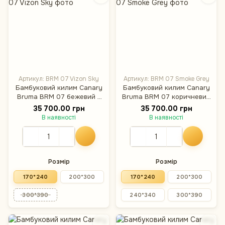
Артикул: BRM 07 Vizon Sky
Артикул: BRM 07 Smoke Grey
Бамбуковий килим Canary
Бамбуковий килим Canary
Bruma BRM 07 бежевий з
Bruma BRM 07 коричневий
блакитним, 170×240 см
з блакитним, 170×240 см
35 700.00 грн
35 700.00 грн
В наявності
В наявності
Розмір
Розмір
170*240
200*300
170*240
200*300
300*390
240*340
300*390