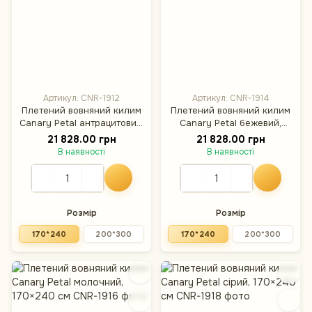
Артикул: CNR-1912
Артикул: CNR-1914
Плетений вовняний килим
Плетений вовняний килим
Canary Petal антрацитовий,
Canary Petal бежевий,
170×240 см
170×240 см
21 828.00 грн
21 828.00 грн
В наявності
В наявності
Розмір
Розмір
170*240
200*300
170*240
200*300