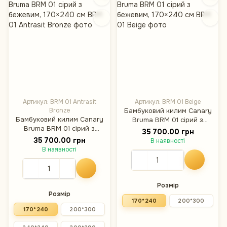
Артикул: BRM 01 Antrasit
Артикул: BRM 01 Beige
Bronze
Бамбуковий килим Canary
Бамбуковий килим Canary
Bruma BRM 01 сірий з
Bruma BRM 01 сірий з
бежевим, 170×240 см
35 700.00 грн
бежевим, 170×240 см
35 700.00 грн
В наявності
В наявності
Розмір
Розмір
170*240
200*300
170*240
200*300