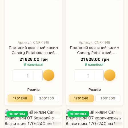
Артикул: CNR-1916
Артикул: CNR-1918
Плетений вовняний килим
Плетений вовняний килим
Canary Petal молочний,
Canary Petal сірий,
170×240 см
170×240 см
21 828.00 грн
21 828.00 грн
В наявності
В наявності
Розмір
Розмір
170*240
200*300
170*240
200*300
НОВИНКА
НОВИНКА