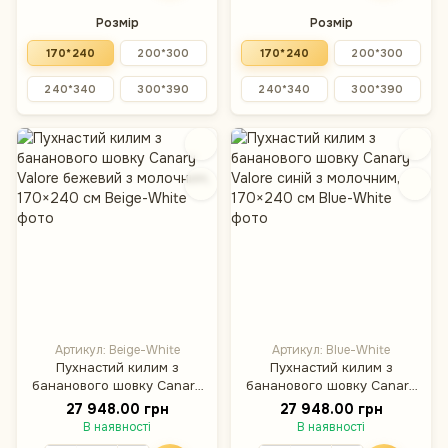
Розмір
Розмір
170*240
200*300
170*240
200*300
240*340
300*390
240*340
300*390
Артикул: Beige-White
Артикул: Blue-White
Пухнастий килим з
Пухнастий килим з
бананового шовку Canary
бананового шовку Canary
Valore бежевий з
Valore синій з молочним,
27 948.00 грн
27 948.00 грн
молочним, 170×240 см
170×240 см
В наявності
В наявності