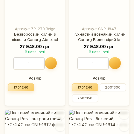
Артикул: ZR-279 Beige
Артикул: CNR-1947
Безворсовий килим з
Пухнастий вовняний килим
віскози Canary Abstract
Canary Blume сірий із
ZR-279 сірий, 170×240 см
синім, 170×240 см
27 948.00 грн
27 948.00 грн
В наявності
В наявності
Розмір
Розмір
170*240
170*240
200*300
250*350