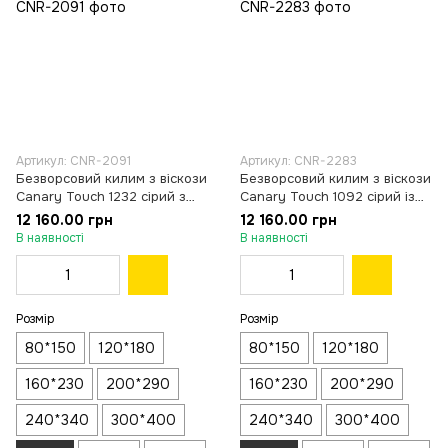
Артикул: CNR-2091
Артикул: CNR-2283
Безворсовий килим з віскози
Безворсовий килим з віскози
Canary Touch 1232 сірий з
Canary Touch 1092 сірий із
бежевим, Ø 160 см
синім, Ø 160 см
12 160.00 грн
12 160.00 грн
В наявності
В наявності
Розмір
Розмір
80*150
120*180
80*150
120*180
160*230
200*290
160*230
200*290
240*340
300*400
240*340
300*400