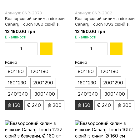
Артикул: CNR-2073
Артикул: CNR-2082
Безворсовий килим з віскози
Безворсовий килим з віскози
Canary Touch 1089 сірий з
Canary Touch 1093 сірий з
антрацитовим, Ø 160 см
білим, Ø 160 см
12 160.00 грн
12 160.00 грн
В наявності
В наявності
Розмір
Розмір
80*150
120*180
80*150
120*180
160*230
200*290
160*230
200*290
240*340
300*400
240*340
300*400
Ø 160
Ø 240
Ø 200
Ø 160
Ø 240
Ø 200