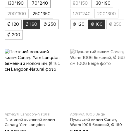
130*190
170*240
80*150
130*190
200*300
250*350
170*240
200*300
Ø 120
Ø 160
Ø 250
Ø 120
Ø 160
Ø 250
Ø 200
Артикул: Langdon-Natural
Артикул: 1006 Beige
Плетений вовняний килим
Пухнастий килим Canary
Canary Yarn Langdon
Warm 1006 бежевий, Ø 160
бежевий з молочним, Ø 160
см