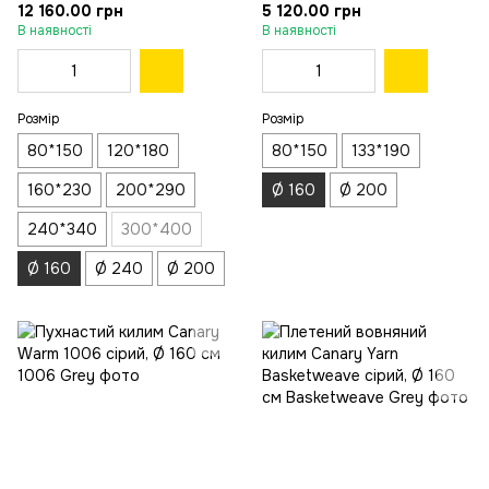
160 см
160 см
12 160.00 грн
5 120.00 грн
В наявності
В наявності
Розмір
Розмір
80*150
120*180
80*150
133*190
160*230
200*290
Ø 160
Ø 200
240*340
300*400
Ø 160
Ø 240
Ø 200