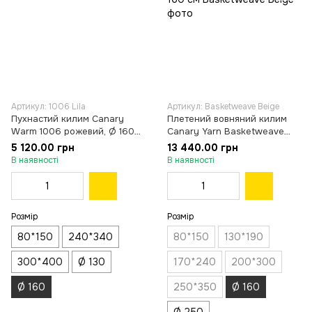
Артикул: 1006 Lila
Артикул: Basketweave Beige
Пухнастий килим Canary
Плетений вовняний килим
Warm 1006 рожевий, Ø 160
Canary Yarn Basketweave
см
бежевий, Ø 160 см
5 120.00 грн
13 440.00 грн
В наявності
В наявності
Розмір
Розмір
80*150
240*340
80*150
130*190
300*400
Ø 130
170*240
200*300
Ø 160
250*350
Ø 160