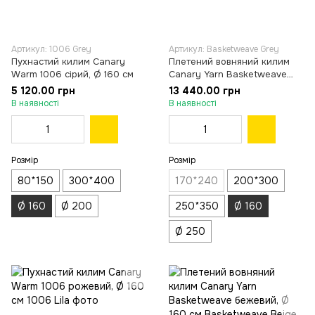
Артикул: 1006 Grey
Артикул: Basketweave Grey
Пухнастий килим Canary
Плетений вовняний килим
Warm 1006 сірий, Ø 160 см
Canary Yarn Basketweave
сірий, Ø 160 см
5 120.00 грн
13 440.00 грн
В наявності
В наявності
Розмір
Розмір
80*150
300*400
170*240
200*300
Ø 160
Ø 200
250*350
Ø 160
Ø 250