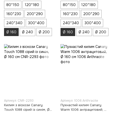
80*150
120*180
80*150
120*180
160*230
200*290
160*230
200*290
240*340
300*400
240*340
300*400
Ø 160
Ø 240
Ø 200
Ø 160
Ø 240
Ø 200
Артикул: CNR-2293
Артикул: 1006 Anthracite
Килим з віскози Canary
Пухнастий килим Canary
Touch 1088 сірий із синім, Ø
Warm 1006 антрацитовий, Ø