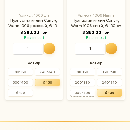
Артикул: 1006 Lila
Артикул: 1006 Marine
Пухнастий килим Canary
Пухнастий килим Canary
Warm 1006 рожевий, Ø 130
Warm 1006 синій, Ø 130 см
см
3 380.00 грн
3 380.00 грн
В наявності
В наявності
Розмір
Розмір
80*150
240*340
80*150
160*230
300*400
Ø 130
200*290
240*340
Ø 160
300*400
Ø 130