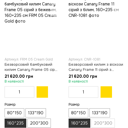
Артикул: FRM 05 Cream Gold
Артикул: CNR-1081
Безворсовий бамбуковий
Безворсовий килим з віскози
килим Canary Frame 05 сірий
Canary Frame 11 сірий з
з бежевим, 160×235 см
білим, 160×235 см
21 620.00 грн
21 620.00 грн
В наявності
В наявності
Розмір
Розмір
80*150
133*190
80*150
133*190
160*235
200*300
160*235
200*300