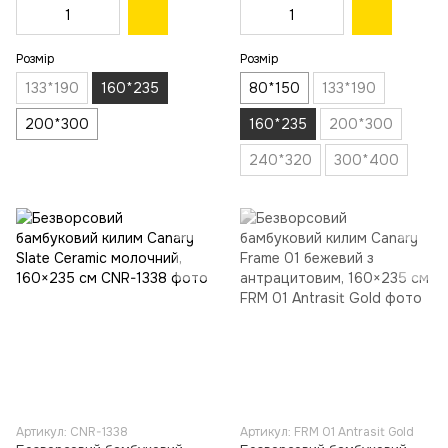
Розмір
Розмір
133*190
160*235
80*150
133*190
200*300
160*235
200*300
240*320
300*400
Артикул: CNR-1338
Артикул: FRM 01 Antrasit Gold