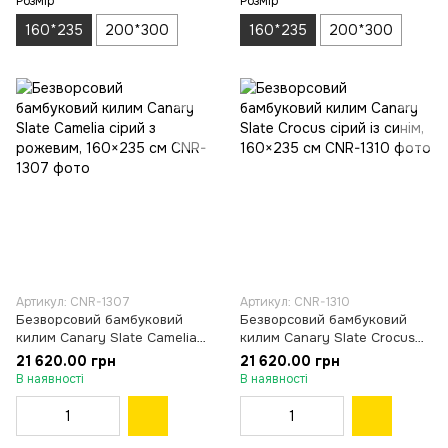
Розмір
Розмір
160*235
200*300
160*235
200*300
Артикул: CNR-1307
Артикул: CNR-1310
Безворсовий бамбуковий
Безворсовий бамбуковий
килим Canary Slate Camelia
килим Canary Slate Crocus
сірий з рожевим, 160×235 см
сірий із синім, 160×235 см
21 620.00 грн
21 620.00 грн
В наявності
В наявності