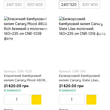
240*320
300*400
240*320
300*400
Артикул: CNR-1039
Артикул: CNR-1316
Класичний бамбуковий
Безворсовий бамбуковий
килим Canary Mood 4608
килим Canary Slate Lilas
Rich бежевий з молочним,
молочний, 160×235 см
21 620.00 грн
21 620.00 грн
160×235 см
В наявності
В наявності