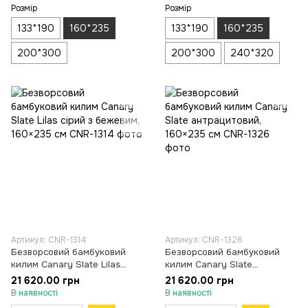
Розмір
Розмір
133*190
160*235
133*190
160*235
200*300
200*300
240*320
Артикул: CNR-1314
Артикул: CNR-1326
Безворсовий бамбуковий
Безворсовий бамбуковий
килим Canary Slate Lilas
килим Canary Slate
сірий з бежевим, 160×235 см
антрацитовий, 160×235 см
21 620.00 грн
21 620.00 грн
В наявності
В наявності