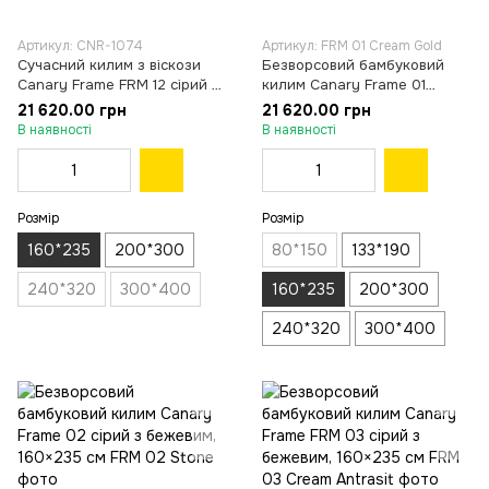
Артикул: CNR-1074
Артикул: FRM 01 Cream Gold
Сучасний килим з віскози
Безворсовий бамбуковий
Canary Frame FRM 12 сірий з
килим Canary Frame 01
бежевим, 160×235 см
бежевий з молочним,
21 620.00 грн
21 620.00 грн
160×235 см
В наявності
В наявності
Розмір
Розмір
160*235
200*300
80*150
133*190
240*320
300*400
160*235
200*300
240*320
300*400