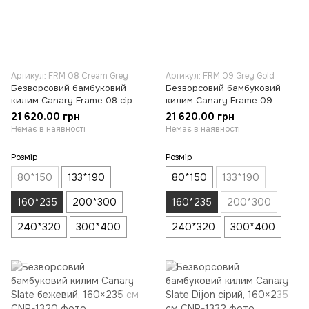
Артикул: FRM 08 Cream Grey
Артикул: FRM 09 Grey Gold
Безворсовий бамбуковий
Безворсовий бамбуковий
килим Canary Frame 08 сірий
килим Canary Frame 09
з бежевим, 160×235 см
сірий з антрацитовим,
21 620.00 грн
21 620.00 грн
160×235 см
Немає в наявності
Немає в наявності
Розмір
Розмір
80*150
133*190
80*150
133*190
160*235
200*300
160*235
200*300
240*320
300*400
240*320
300*400