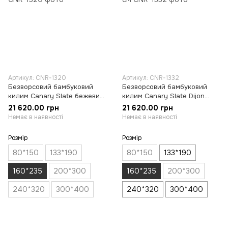
Артикул: CNR-1320
Артикул: CNR-1332
Безворсовий бамбуковий
Безворсовий бамбуковий
килим Canary Slate бежевий,
килим Canary Slate Dijon
160×235 см
сірий, 160×235 см
21 620.00 грн
21 620.00 грн
Немає в наявності
Немає в наявності
Розмір
Розмір
80*150
133*190
80*150
133*190
160*235
200*300
160*235
200*300
240*320
300*400
240*320
300*400