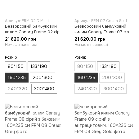
Артикул: FRM 02 D.Multi
Артикул: FRM 07 Cream Gold
Безворсовий бамбуковий
Безворсовий бамбуковий
килим Canary Frame 02 сірий
килим Canary Frame 07 сірий
із синім, 160×235 см
з бежевим, 160×235 см
21 620.00 грн
21 620.00 грн
Немає в наявності
Немає в наявності
Розмір
Розмір
80*150
133*190
80*150
133*190
160*235
200*300
160*235
200*300
240*320
300*400
240*320
300*400