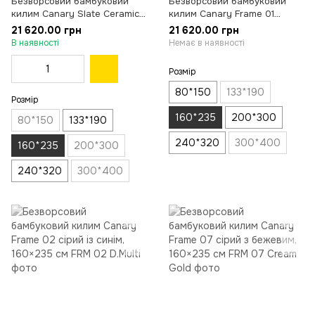
Безворсовий бамбуковий
Безворсовий бамбуковий
килим Canary Slate Ceramic
килим Canary Frame 01
молочний, 160×235 см
бежевий з антрацитовим,
21 620.00 грн
21 620.00 грн
160×235 см
В наявності
Немає в наявності
Розмір
80*150
133*190
Розмір
160*235
200*300
80*150
133*190
240*320
300*400
160*235
200*300
240*320
300*400