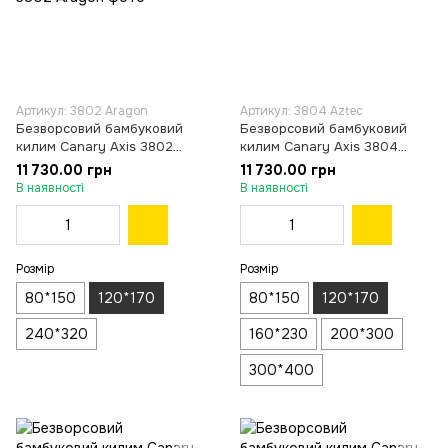
Артикул: 3802 Aragon
Артикул: 3804 Aztec
Безворсовий бамбуковий
Безворсовий бамбуковий
килим Canary Axis 3802
килим Canary Axis 3804
Aragon коричневий з
Aztec чорний із синім,
11 730.00 грн
11 730.00 грн
помаранчевим, 120×170 см
120×170 см
В наявності
В наявності
Розмір
Розмір
80*150
120*170
80*150
120*170
240*320
160*230
200*300
300*400