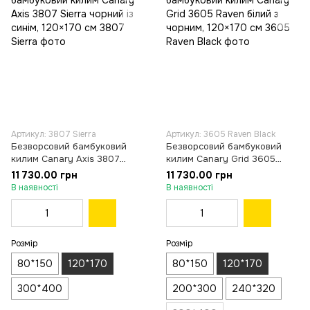
Артикул: 3807 Sierra
Артикул: 3605 Raven Black
Безворсовий бамбуковий
Безворсовий бамбуковий
килим Canary Axis 3807
килим Canary Grid 3605
Sierra чорний із синім,
Raven білий з чорним,
11 730.00 грн
11 730.00 грн
120×170 см
120×170 см
В наявності
В наявності
Розмір
Розмір
80*150
120*170
80*150
120*170
300*400
200*300
240*320