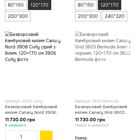
80*150
120*170
80*150
120*170
200*300
200*300
240*320
Артикул: 3908 Curly
Артикул: 3603 Bermuda
Безворсовий бамбуковий
Безворсовий бамбуковий
килим Canary Nord 3908
килим Canary Grid 3603
Curly сірий з білим, 120×170
Bermuda білий з чорним,
11 730.00 грн
11 730.00 грн
см
120×170 см
В наявності
Немає в наявності
Розмір