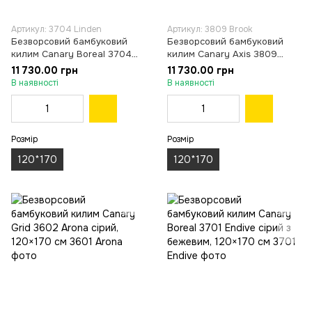
Артикул: 3704 Linden
Артикул: 3809 Brook
Безворсовий бамбуковий
Безворсовий бамбуковий
килим Canary Boreal 3704
килим Canary Axis 3809
Linden сірий, 120×170 см
Brook сірий з коричневим,
11 730.00 грн
11 730.00 грн
120×170 см
В наявності
В наявності
Розмір
Розмір
120*170
120*170