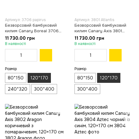
Артикул: 3706 papirus
Артикул: 3801 Atlantis
Безворсовий бамбуковий
Безворсовий бамбуковий
килим Canary Boreal 3706
килим Canary Axis 3801
Papirus сірий з бежевим,
Atlantis чорний із синім,
11 730.00 грн
11 730.00 грн
120×170 см
120×170 см
В наявності
В наявності
Розмір
Розмір
80*150
120*170
80*150
120*170
240*320
300*400
300*400