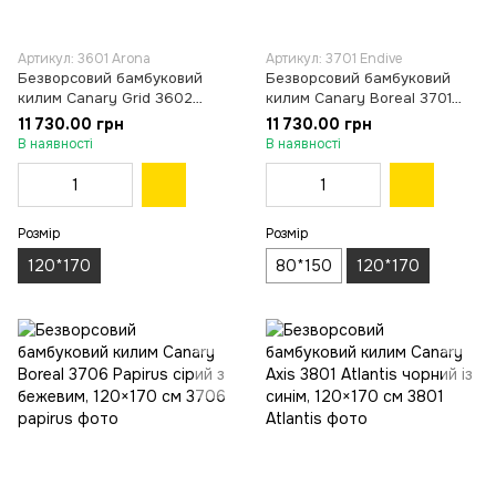
Артикул: 3601 Arona
Артикул: 3701 Endive
Безворсовий бамбуковий
Безворсовий бамбуковий
килим Canary Grid 3602
килим Canary Boreal 3701
Arona сірий, 120×170 см
Endive сірий з бежевим,
11 730.00 грн
11 730.00 грн
120×170 см
В наявності
В наявності
Розмір
Розмір
120*170
80*150
120*170