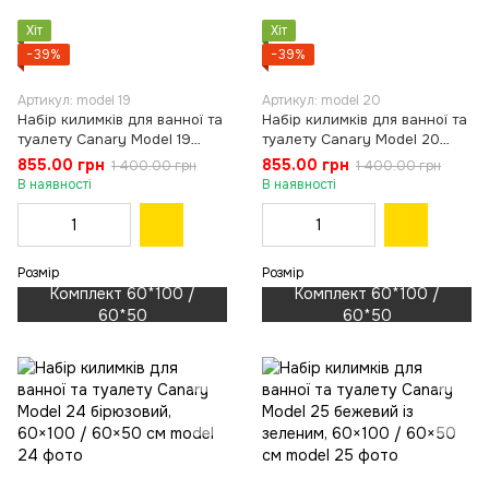
Хіт
Хіт
−39%
−39%
Артикул: model 19
Артикул: model 20
Набір килимків для ванної та
Набір килимків для ванної та
туалету Canary Model 19
туалету Canary Model 20
синій, 60×100 / 60×50 см
сірий, 60×100 / 60×50 см
855.00 грн
855.00 грн
1 400.00 грн
1 400.00 грн
В наявності
В наявності
Розмір
Розмір
Комплект 60*100 /
Комплект 60*100 /
60*50
60*50