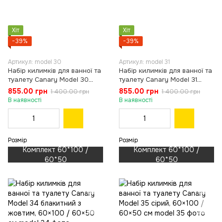
Хіт
Хіт
−39%
−39%
Артикул: model 30
Артикул: model 31
Набір килимків для ванної та
Набір килимків для ванної та
туалету Canary Model 30
туалету Canary Model 31
сірий із зеленим, 60×100 /
сірий з рожевим, 60×100 /
855.00 грн
855.00 грн
1 400.00 грн
1 400.00 грн
60×50 см
60×50 см
В наявності
В наявності
Розмір
Розмір
Комплект 60*100 /
Комплект 60*100 /
60*50
60*50