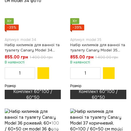
Хіт
Хіт
−39%
−39%
Артикул: model 34
Артикул: model 35
Набір килимків для ванної та
Набір килимків для ванної та
туалету Canary Model 34
туалету Canary Model 35
блакитний з жовтим, 60×100
сірий, 60×100 / 60×50 см
855.00 грн
855.00 грн
1 400.00 грн
1 400.00 грн
/ 60×50 см
В наявності
В наявності
Розмір
Розмір
Комплект 60*100 /
Комплект 60*100 /
60*50
60*50