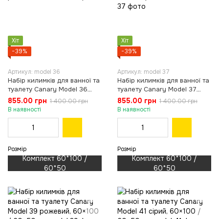
Хіт
Хіт
−39%
−39%
Артикул: model 36
Артикул: model 37
Набір килимків для ванної та
Набір килимків для ванної та
туалету Canary Model 36
туалету Canary Model 37
рожевий, 60×100 / 60×50 см
коричневий, 60×100 / 60×50
855.00 грн
855.00 грн
1 400.00 грн
1 400.00 грн
см
В наявності
В наявності
Розмір
Розмір
Комплект 60*100 /
Комплект 60*100 /
60*50
60*50