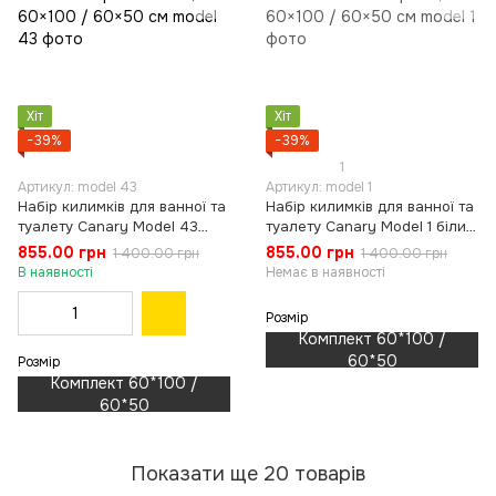
Хіт
Хіт
−39%
−39%
1
Артикул: model 43
Артикул: model 1
Набір килимків для ванної та
Набір килимків для ванної та
туалету Canary Model 43
туалету Canary Model 1 білий
сірий із синім, 60×100 /
з чорним, 60×100 / 60×50 см
855.00 грн
855.00 грн
1 400.00 грн
1 400.00 грн
60×50 см
В наявності
Немає в наявності
Розмір
Комплект 60*100 /
60*50
Розмір
Комплект 60*100 /
60*50
Показати ще 20 товарів