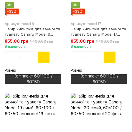
Хіт
Хіт
−39%
−39%
1
Артикул: model 9
Артикул: model 17
Набір килимків для ванної та
Набір килимків для ванної та
туалету Canary Model 9
туалету Canary Model 17
білий з чорним, 60×100 /
білий з коричневим, 60×100 /
855.00 грн
855.00 грн
1 400.00 грн
1 400.00 грн
60×50 см
60×50 см
В наявності
В наявності
Розмір
Розмір
Комплект 60*100 /
Комплект 60*100 /
60*50
60*50