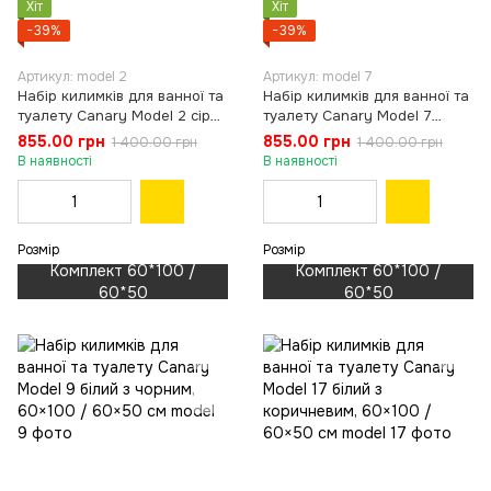
Хіт
Хіт
−39%
−39%
Артикул: model 2
Артикул: model 7
Набір килимків для ванної та
Набір килимків для ванної та
туалету Canary Model 2 сірий
туалету Canary Model 7
з рожевим, 60×100 / 60×50
білий із синім, 60×100 /
855.00 грн
855.00 грн
1 400.00 грн
1 400.00 грн
см
60×50 см
В наявності
В наявності
Розмір
Розмір
Комплект 60*100 /
Комплект 60*100 /
60*50
60*50