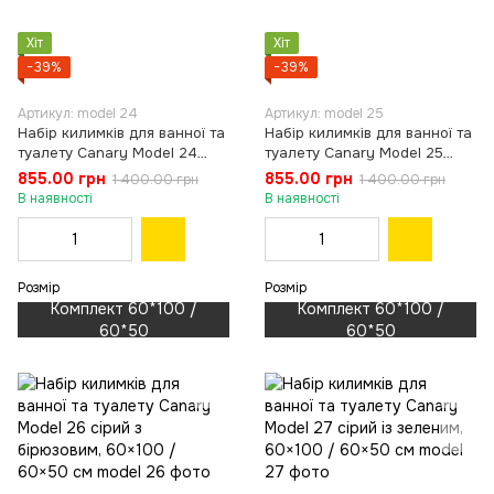
Хіт
Хіт
−39%
−39%
Артикул: model 24
Артикул: model 25
Набір килимків для ванної та
Набір килимків для ванної та
туалету Canary Model 24
туалету Canary Model 25
бірюзовий, 60×100 / 60×50
бежевий із зеленим, 60×100
855.00 грн
855.00 грн
1 400.00 грн
1 400.00 грн
см
/ 60×50 см
В наявності
В наявності
Розмір
Розмір
Комплект 60*100 /
Комплект 60*100 /
60*50
60*50