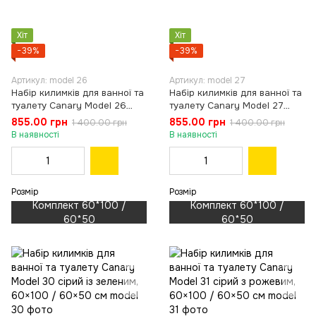
Хіт
Хіт
−39%
−39%
Артикул: model 26
Артикул: model 27
Набір килимків для ванної та
Набір килимків для ванної та
туалету Canary Model 26
туалету Canary Model 27
сірий з бірюзовим, 60×100 /
сірий із зеленим, 60×100 /
855.00 грн
855.00 грн
1 400.00 грн
1 400.00 грн
60×50 см
60×50 см
В наявності
В наявності
Розмір
Розмір
Комплект 60*100 /
Комплект 60*100 /
60*50
60*50