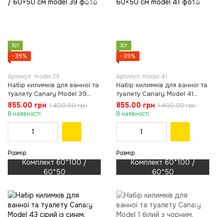
Хіт
Хіт
−39%
−39%
Артикул: model 39
Артикул: model 41
Набір килимків для ванної та
Набір килимків для ванної та
туалету Canary Model 39
туалету Canary Model 41
рожевий, 60×100 / 60×50 см
сірий, 60×100 / 60×50 см
855.00 грн
855.00 грн
1 400.00 грн
1 400.00 грн
В наявності
В наявності
Розмір
Розмір
Комплект 60*100 /
Комплект 60*100 /
60*50
60*50