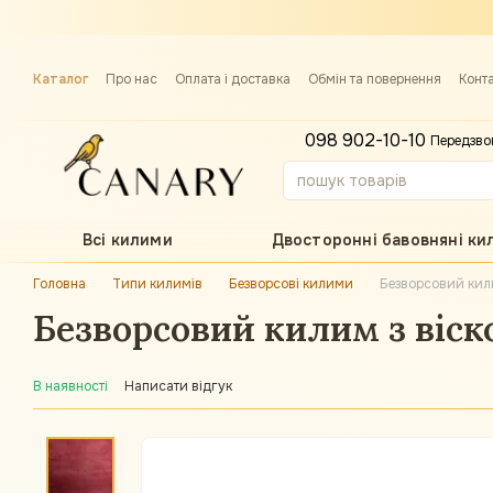
Перейти до основного контенту
Каталог
Про нас
Оплата і доставка
Обмін та повернення
Конт
Примірка килима
098 902-10-10
Передзво
Всі килими
Двосторонні бавовняні ки
Головна
Типи килимів
Безворсові килими
Безворсовий кил
Безворсовий килим з віск
В наявності
Написати відгук