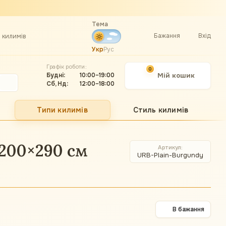
Тема
Бажання
Вхід
а килимів
Укр
Рус
Графік роботи:
0
Будні:
10:00–19:00
Мій кошик
Сб, Нд:
12:00–18:00
Типи килимів
Стиль килимів
 200×290 см
Артикул
URB-Plain-Burgundy
В бажання