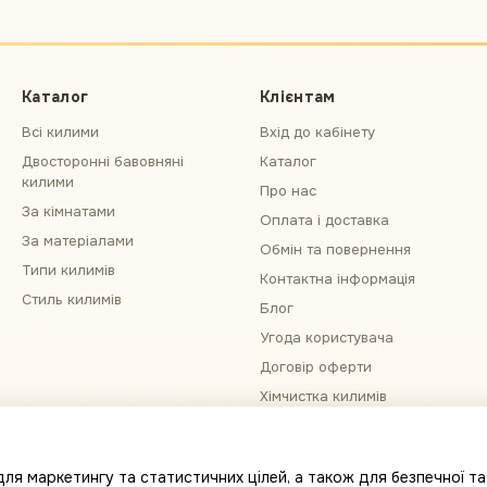
Каталог
Клієнтам
Всі килими
Вхід до кабінету
Двосторонні бавовняні
Каталог
килими
Про нас
За кімнатами
Оплата і доставка
За матеріалами
Обмін та повернення
Типи килимів
Контактна інформація
Стиль килимів
Блог
Угода користувача
Договір оферти
Хімчистка килимів
Примірка килима
Ми в соцмережах
ля маркетингу та статистичних цілей, а також для безпечної та