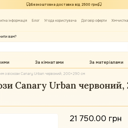
Безкоштовна доставка від 2500 грн
актна інформація
Блог
Угода користувача
Договір оферти
Хімчистк
нити вам?
лими
За кімнатами
За матеріалами
им з віскози Canary Urban червоний, 200×290 см
ози Canary Urban червоний,
21 750.00 грн