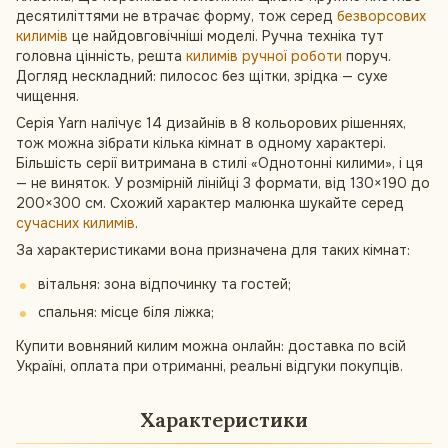
десятиліттями не втрачає форму, тож серед
безворсових
килимів
це найдовговічніші моделі. Ручна техніка тут
головна цінність, решта
килимів ручної роботи
поруч.
Догляд нескладний: пилосос без щітки, зрідка — сухе
чищення.
Серія Yarn налічує 14 дизайнів в 8 кольорових рішеннях,
тож можна зібрати кілька кімнат в одному характері.
Більшість серії витримана в стилі «Однотонні килими», і ця
— не виняток. У розмірній лінійці 3 формати, від 130×190 до
200×300 см. Схожий характер малюнка шукайте серед
сучасних килимів
.
За характеристиками вона призначена для таких кімнат:
вітальня: зона відпочинку та гостей;
спальня: місце біля ліжка;
Купити вовняний килим можна онлайн: доставка по всій
Україні, оплата при отриманні, реальні відгуки покупців.
Характеристики