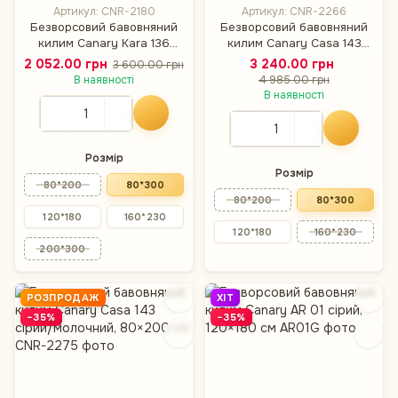
Артикул: CNR-2180
Артикул: CNR-2266
Безворсовий бавовняний
Безворсовий бавовняний
килим Canary Kara 136
килим Canary Casa 143
бежевий/молочний,
бежевий/молочний,
2 052.00 грн
3 240.00 грн
3 600.00 грн
80×300 см
80×300 см
В наявності
4 985.00 грн
В наявності
Розмір
Розмір
80*200
80*300
80*200
80*300
120*180
160*230
120*180
160*230
200*300
РОЗПРОДАЖ
ХІТ
−35%
−35%