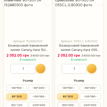
Артикул: 152A80300
Артикул: 055C.L.G.80300
Безворсовий бавовняний
Безворсовий бавовняний
килим Canary Kara 152
килим Canary Kara 055
білий/блакитний, 80×300
сірий/білий, 80×300 см
2 052.00 грн
2 052.00 грн
3 600.00 грн
3 600.00 грн
см
В наявності
В наявності
Розмір
Розмір
80*150
80*200
80*150
80*200
80*300
120*180
80*300
120*180
160*230
200*300
160*230
200*300