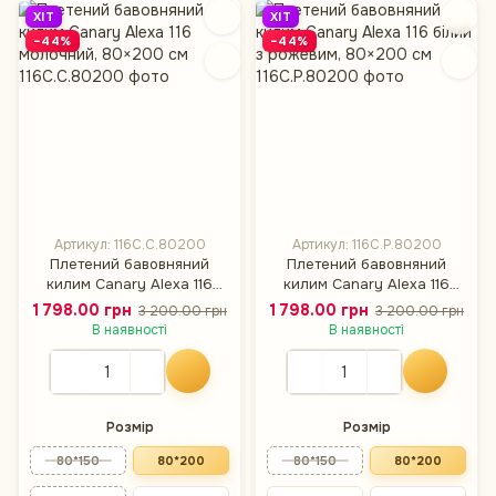
ХІТ
ХІТ
−44%
−44%
Артикул: 116C.C.80200
Артикул: 116C.P.80200
Плетений бавовняний
Плетений бавовняний
килим Canary Alexa 116
килим Canary Alexa 116
молочний, 80×200 см
білий з рожевим, 80×200
1 798.00 грн
1 798.00 грн
3 200.00 грн
3 200.00 грн
см
В наявності
В наявності
Розмір
Розмір
80*150
80*200
80*150
80*200