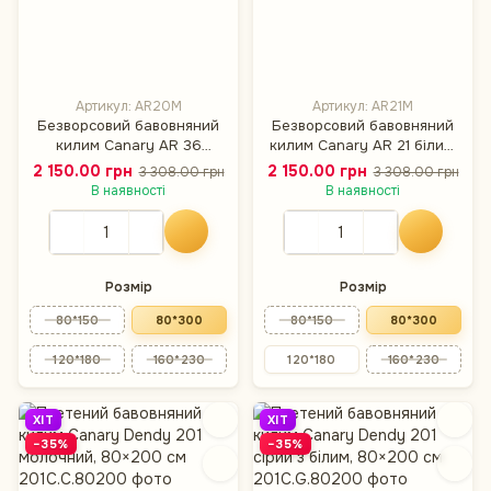
Артикул: AR20M
Артикул: AR21M
Безворсовий бавовняний
Безворсовий бавовняний
килим Canary AR 36
килим Canary AR 21 білий,
чорний/помаранчевий,
80×300 см
2 150.00 грн
2 150.00 грн
3 308.00 грн
3 308.00 грн
80×300 см
В наявності
В наявності
Розмір
Розмір
80*150
80*300
80*150
80*300
120*180
160*230
120*180
160*230
ХІТ
ХІТ
−35%
−35%