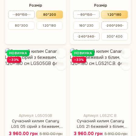
Розмір
Розмір
80*150
80*200
80*150
120*180
80*300
120*180
160*230
200*290
240*340
300*400
НОВИНКА
НОВИНКА
−33%
−33%
Артикул: LGS05GB
Артикул: LGS21C.B.
Сучасний килим Canary
Сучасний килим Canary
LGS 05 сірий з бежевим,
LGS 21 бежевий з білим,
120×180 см
120×180 см
3 960.00 грн
3 960.00 грн
5 910.00 грн
5 910.00 грн