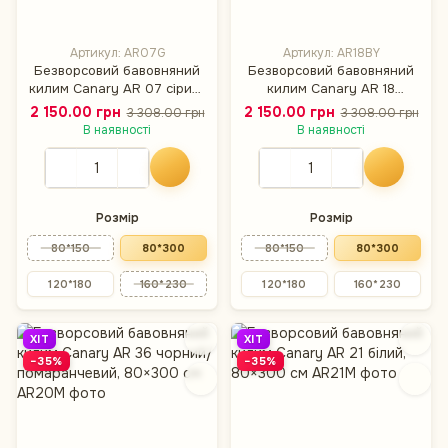
Артикул: AR07G
Артикул: AR18BY
Безворсовий бавовняний
Безворсовий бавовняний
килим Canary AR 07 сірий/
килим Canary AR 18
білий, 80×300 см
бежевий/жовтий, 80×300
2 150.00 грн
2 150.00 грн
3 308.00 грн
3 308.00 грн
см
В наявності
В наявності
Розмір
Розмір
80*150
80*300
80*150
80*300
120*180
160*230
120*180
160*230
ХІТ
ХІТ
−35%
−35%