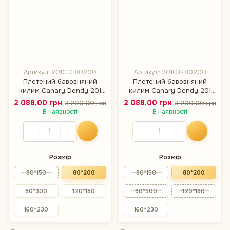
Артикул: 201C.C.80200
Артикул: 201C.G.80200
Плетений бавовняний
Плетений бавовняний
килим Canary Dendy 201
килим Canary Dendy 201
молочний, 80×200 см
сірий з білим, 80×200 см
2 088.00 грн
2 088.00 грн
3 200.00 грн
3 200.00 грн
В наявності
В наявності
Розмір
Розмір
80*150
80*200
80*150
80*200
80*300
120*180
80*300
120*180
160*230
160*230