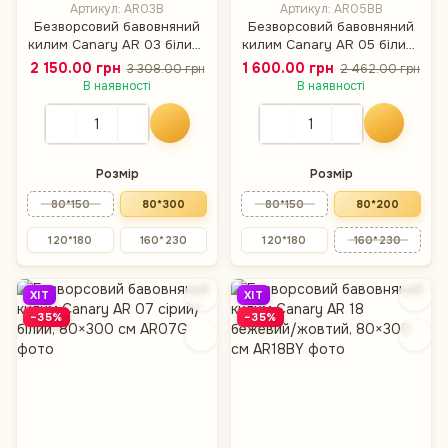
Артикул: AR03B
Артикул: AR05BB
Безворсовий бавовняний
Безворсовий бавовняний
килим Canary AR 03 білий/
килим Canary AR 05 білий/
чорний, 80×300 см
коричневий, 80×200 см
2 150.00 грн
1 600.00 грн
3 308.00 грн
2 462.00 грн
В наявності
В наявності
Розмір
Розмір
80*150
80*300
80*150
80*200
120*180
160*230
120*180
160*230
ХІТ
ХІТ
−35%
−35%