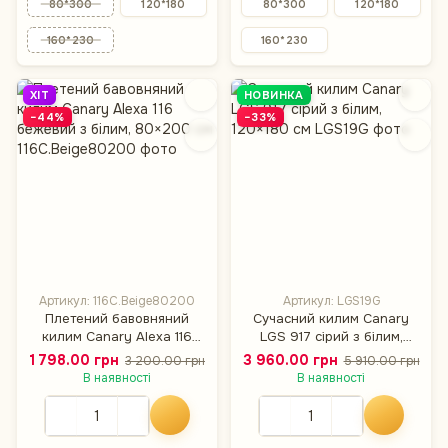
80*300
120*180
80*300
120*180
160*230
160*230
ХІТ
НОВИНКА
−44%
−33%
Артикул: 116C.Beige80200
Артикул: LGS19G
Плетений бавовняний
Сучасний килим Canary
килим Canary Alexa 116
LGS 917 сірий з білим,
бежевий з білим, 80×200
120×180 см
1 798.00 грн
3 960.00 грн
3 200.00 грн
5 910.00 грн
см
В наявності
В наявності