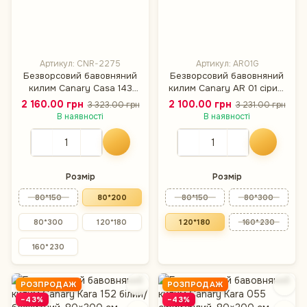
Артикул: CNR-2275
Артикул: AR01G
Безворсовий бавовняний
Безворсовий бавовняний
килим Canary Casa 143
килим Canary AR 01 сірий,
сірий/молочний, 80×200
120×180 см
2 160.00 грн
2 100.00 грн
3 323.00 грн
3 231.00 грн
см
В наявності
В наявності
Розмір
Розмір
80*150
80*200
80*150
80*300
80*300
120*180
120*180
160*230
160*230
РОЗПРОДАЖ
РОЗПРОДАЖ
−43%
−43%