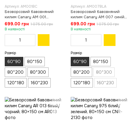
Артикул: AM001BC
Артикул: AM007BLA
Безворсовий бавовняний
Безворсовий бавовняний
килим Canary AM 001
килим Canary AM 007 синій/
бежевий/коричневий, 60×90
блакитний, 60×90 см
699.00 грн
699.00 грн
1 075.00 грн
1 075.00 грн
см
В наявності
В наявності
Розмір
Розмір
60*90
80*150
60*90
80*150
80*200
80*300
80*200
80*300
120*180
160*230
120*180
160*230