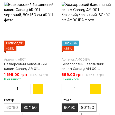
Розпродаж
Новинка
−35%
−35%
Артикул: AR011
Артикул: AM001BA
Безворсовий бавовняний
Безворсовий бавовняний
килим Canary AR 011
килим Canary AM 001
червоний, 80×150 см
бежевий/блакитний, 60×90
1 199.00 грн
699.00 грн
1 845.00 грн
1 075.00 грн
см
В наявності
В наявності
Розмір
Розмір
60*90
80*150
60*90
80*150