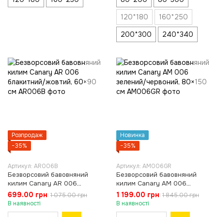
120*180
160*250
200*300
240*340
Розпродаж
Новинка
−35%
−35%
Артикул: AR006B
Артикул: AM006GR
Безворсовий бавовняний
Безворсовий бавовняний
килим Canary AR 006
килим Canary AM 006
блакитний/жовтий, 60×90 см
зелений/червоний, 80×150
699.00 грн
1 199.00 грн
1 075.00 грн
1 845.00 грн
см
В наявності
В наявності