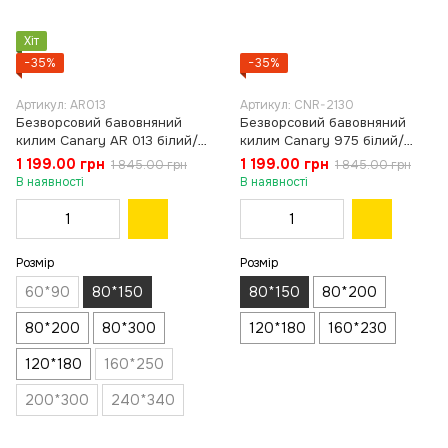
Хіт
−35%
−35%
Артикул: AR013
Артикул: CNR-2130
Безворсовий бавовняний
Безворсовий бавовняний
килим Canary AR 013 білий/
килим Canary 975 білий/
чорний, 80×150 см
зелений, 80×150 см
1 199.00 грн
1 199.00 грн
1 845.00 грн
1 845.00 грн
В наявності
В наявності
Розмір
Розмір
60*90
80*150
80*150
80*200
80*200
80*300
120*180
160*230
120*180
160*250
200*300
240*340