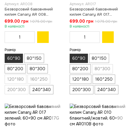
Артикул: AR008
Артикул: AR017
Безворсовий бавовняний
Безворсовий бавовняний
килим Canary AR 008
килим Canary AR 017
червоний/жовтий, 60×90 см
червоний, 60×90 см
699.00 грн
699.00 грн
1 075.00 грн
1 075.00 грн
В наявності
В наявності
Розмір
Розмір
60*90
80*150
60*90
80*150
80*200
80*300
80*200
80*300
120*180
160*250
120*180
160*250
200*300
240*340
200*300
240*340