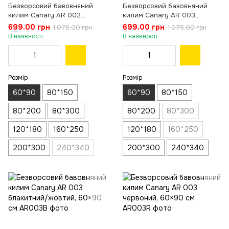
Безворсовий бавовняний
Безворсовий бавовняний
килим Canary AR 002
килим Canary AR 003
червоний, 60×90 см
зелений, 60×90 см
699.00 грн
699.00 грн
1 075.00 грн
1 075.00 грн
В наявності
В наявності
Розмір
Розмір
60*90
80*150
60*90
80*150
80*200
80*300
80*200
80*300
120*180
160*250
120*180
160*250
200*300
240*340
200*300
240*340