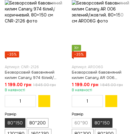
Хіт
−35%
−35%
Артикул: CNR-2126
Артикул: AR006G
Безворсовий бавовняний
Безворсовий бавовняний
килим Canary 974 білий/
килим Canary AR 006
коричневий, 80×150 см
зелений/жовтий, 80×150 см
1 199.00 грн
1 199.00 грн
1 845.00 грн
1 845.00 грн
В наявності
В наявності
Розмір
Розмір
80*150
80*200
60*90
80*150
120*180
160*230
80*200
80*300