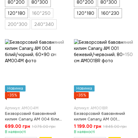
80*200
80*300
80*200
80*300
120*180
160*250
120*180
160*230
200*300
240*340
Новинка
Новинка
−35%
−35%
Артикул: AM004M
Артикул: AM001BR
Безворсовий бавовняний
Безворсовий бавовняний
килим Canary AM 004 білий/
килим Canary AM 001
чорний, 60×90 см
бежевий/червоний, 80×150
699.00 грн
1 199.00 грн
1 075.00 грн
1 845.00 грн
см
В наявності
В наявності