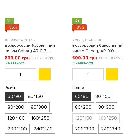
Хіт
Хіт
−35%
−35%
Артикул: AR017G
Артикул: AR010B
Безворсовий бавовняний
Безворсовий бавовняний
килим Canary AR 017
килим Canary AR 010
зелений, 60×90 см
блакитний/жовтий, 60×90 см
699.00 грн
699.00 грн
1 075.00 грн
1 075.00 грн
В наявності
В наявності
Розмір
Розмір
60*90
80*150
60*90
80*150
80*200
80*300
80*200
80*300
120*180
160*250
120*180
160*250
200*300
240*340
200*300
240*340